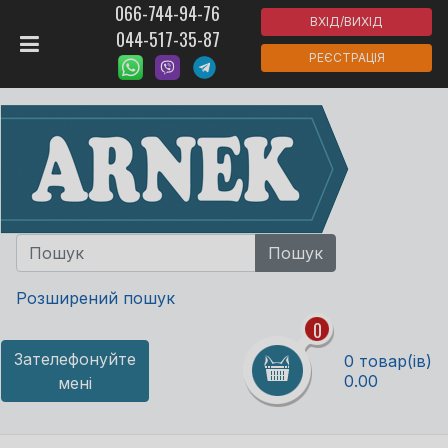
066-744-94-76
ВХІД/ВИХІД
044-517-35-87
РЕЄСТРАЦІЯ
Розширений пошук
0
Зателефонуйте
0 товар(ів)
0.00
мені