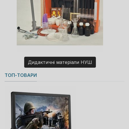
Дидактичні матеріали НУШ
Copyright MAXXmarketing GmbH
ТОП-ТОВАРИ
JoomShopping Download & Support