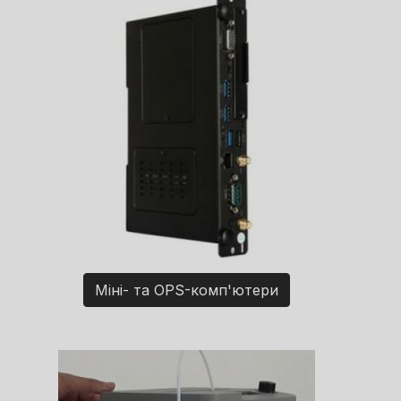
Міні- та OPS-комп'ютери