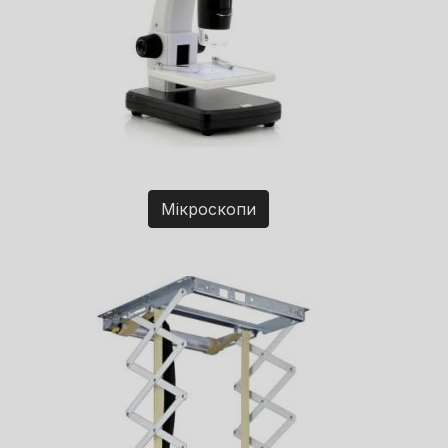
Мікроскопи