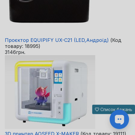
Проєктор EQUIPIFY UX-C21 (LED,Андроїд)
(Код
товару:
18995
)
3146грн.
Список бажань
3D принтер AOSEED X-MAKER
(Код товару:
19111
)