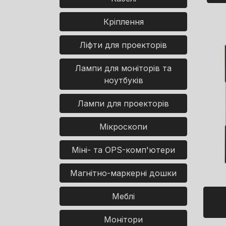
Кріплення
Ліфти для проекторів
Лампи для моніторів та
ноутбуків
Лампи для проекторів
Мікроскопи
Міні- та OPS-комп'ютери
Магнітно-маркерні дошки
Меблі
Монітори