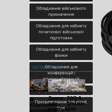
Обладнання військового
призначення
Обладнання для кабінету
початкової військової
підготовки
Обладнання для кабінету
фізики
Обладнання для
ОСТАННІ СТАТТІ
конференцій і
відеоконференцій
Програмне забезпечення
Лампа
ТОП-5
⚽
Програмування для дітей.
для
фільмів
«Барселона»
Ігри.
ноутбука
для
розгромила