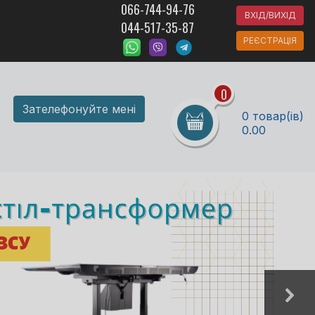
066-744-94-76
ВХІД/ВИХІД
044-517-35-87
РЕЄСТРАЦІЯ
0
Зателефонуйте мені
0 товар(ів)
0.00