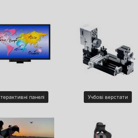
нтерактивні панелі
Учбові верстати