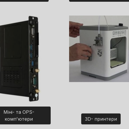
Міні- та OPS-
комп'ютери
3D- принтери