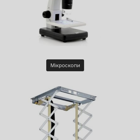
Мікроскопи