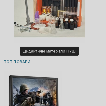
Дидактичні матеріали НУШ
Copyright MAXXmarketing GmbH
ТОП-ТОВАРИ
JoomShopping Download & Support