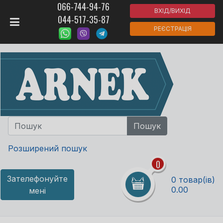
066-744-94-76
ВХІД/ВИХІД
044-517-35-87
РЕЄСТРАЦІЯ
Розширений пошук
0
Зателефонуйте
0 товар(ів)
0.00
мені