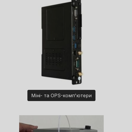
Міні- та OPS-комп'ютери