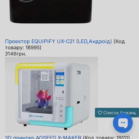
Проєктор EQUIPIFY UX-C21 (LED,Андроїд)
(Код
товару:
18995
)
3146грн.
Список бажань
3D принтер AOSEED X-MAKER
(Код товару:
19111
)