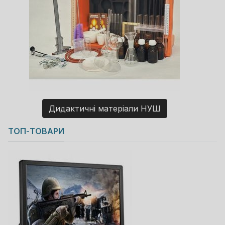
Дидактичні матеріали НУШ
Copyright MAXXmarketing GmbH
ТОП-ТОВАРИ
JoomShopping Download & Support