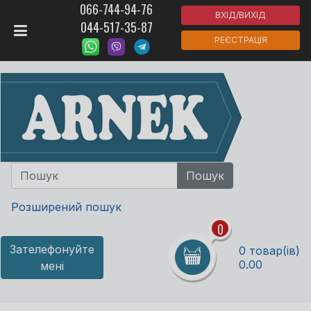
066-744-94-76
ВХІД/ВИХІД
044-517-35-87
РЕЄСТРАЦІЯ
Розширений пошук
0
Зателефонуйте
0 товар(ів)
0.00
мені