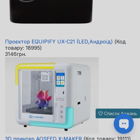
Проєктор EQUIPIFY UX-C21 (LED,Андроїд)
(Код
товару:
18995
)
3146грн.
Список бажань
3D принтер AOSEED X-MAKER
(Код товару:
19111
)