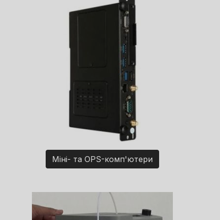
Міні- та OPS-комп'ютери