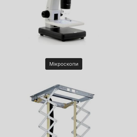
Мікроскопи