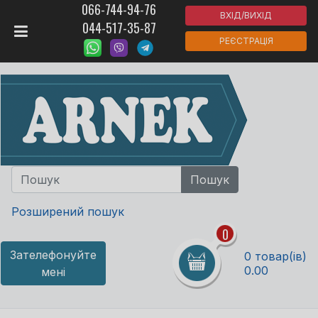
066-744-94-76
ВХІД/ВИХІД
044-517-35-87
РЕЄСТРАЦІЯ
Розширений пошук
0
Зателефонуйте
0 товар(ів)
0.00
мені