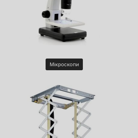
Мікроскопи