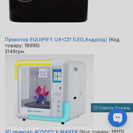
Проєктор EQUIPIFY UX-C21 (LED,Андроїд)
(Код
товару:
18995
)
3146грн.
Список бажань
3D принтер AOSEED X-MAKER
(Код товару:
19111
)