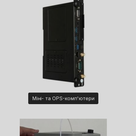
Міні- та OPS-комп'ютери