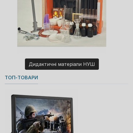
Дидактичні матеріали НУШ
Copyright MAXXmarketing GmbH
ТОП-ТОВАРИ
JoomShopping Download & Support