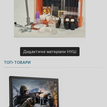
Дидактичні матеріали НУШ
Copyright MAXXmarketing GmbH
ТОП-ТОВАРИ
JoomShopping Download & Support