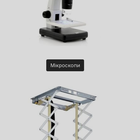
Мікроскопи