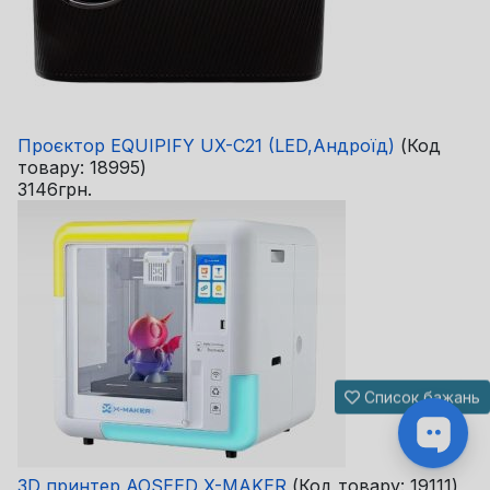
Проєктор EQUIPIFY UX-C21 (LED,Андроїд)
(Код
товару:
18995
)
3146грн.
Список бажань
3D принтер AOSEED X-MAKER
(Код товару:
19111
)