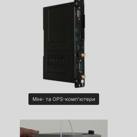
Міні- та OPS-комп'ютери