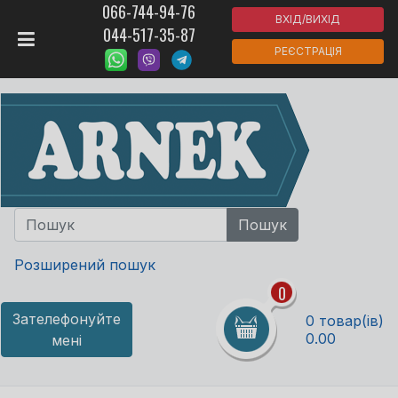
066-744-94-76
ВХІД/ВИХІД
044-517-35-87
РЕЄСТРАЦІЯ
Розширений пошук
0
Зателефонуйте
0 товар(ів)
0.00
мені