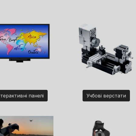
нтерактивні панелі
Учбові верстати