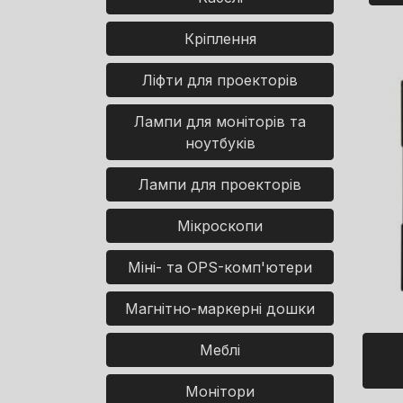
Кріплення
Ліфти для проекторів
Лампи для моніторів та
ноутбуків
Лампи для проекторів
Мікроскопи
Міні- та OPS-комп'ютери
Магнітно-маркерні дошки
Меблі
Монітори