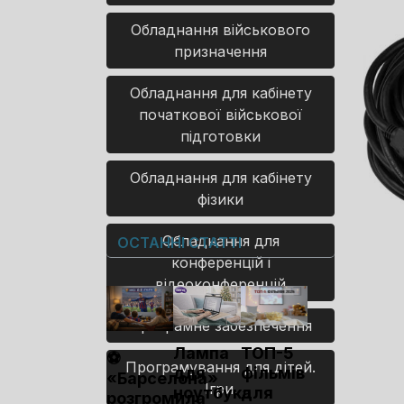
Обладнання військового
призначення
Обладнання для кабінету
початкової військової
підготовки
Обладнання для кабінету
фізики
Обладнання для
ОСТАННІ СТАТТІ
конференцій і
відеоконференцій
Програмне забезпечення
Лампа
ТОП-5
⚽
Програмування для дітей.
для
фільмів
«Барселона»
Ігри.
ноутбука
для
розгромила