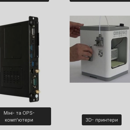
Міні- та OPS-
комп'ютери
3D- принтери