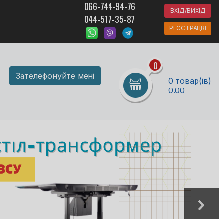
066-744-94-76
ВХІД/ВИХІД
044-517-35-87
РЕЄСТРАЦІЯ
0
Зателефонуйте мені
0 товар(ів)
0.00