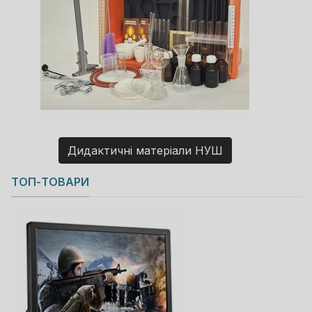
Дидактичні матеріали НУШ
Copyright MAXXmarketing GmbH
ТОП-ТОВАРИ
JoomShopping Download & Support