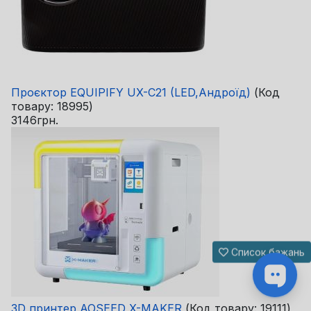
Проєктор EQUIPIFY UX-C21 (LED,Андроїд)
(Код
товару:
18995
)
3146грн.
Список бажань
3D принтер AOSEED X-MAKER
(Код товару:
19111
)