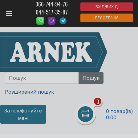
066-744-94-76
ВХІД/ВИХІД
044-517-35-87
РЕЄСТРАЦІЯ
Розширений пошук
0
Зателефонуйте
0 товар(ів)
0.00
мені