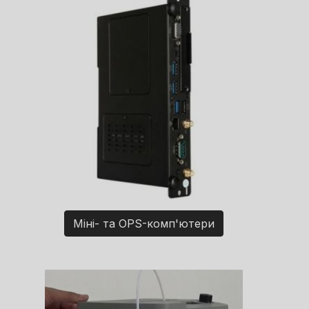
Міні- та OPS-комп'ютери