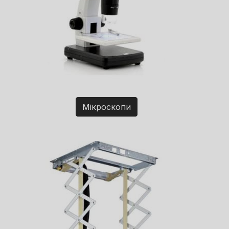
Мікроскопи