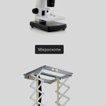
Мікроскопи