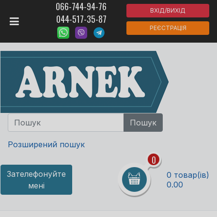
066-744-94-76
ВХІД/ВИХІД
044-517-35-87
РЕЄСТРАЦІЯ
Розширений пошук
0
Зателефонуйте
0 товар(ів)
0.00
мені