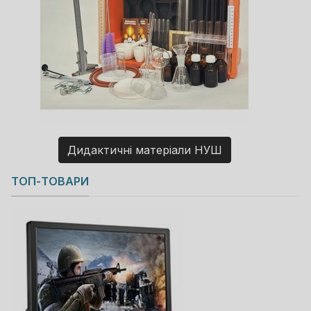
Дидактичні матеріали НУШ
Copyright MAXXmarketing GmbH
ТОП-ТОВАРИ
JoomShopping Download & Support