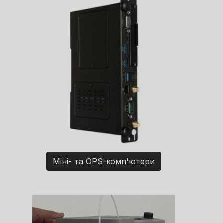
Міні- та OPS-комп'ютери