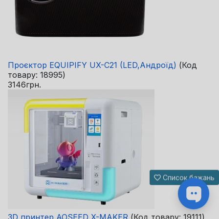
Проєктор EQUIPIFY UX-C21 (LED,Андроїд)
(Код
товару:
18995
)
3146грн.
Список бажань
3D принтер AOSEED X-MAKER
(Код товару:
19111
)