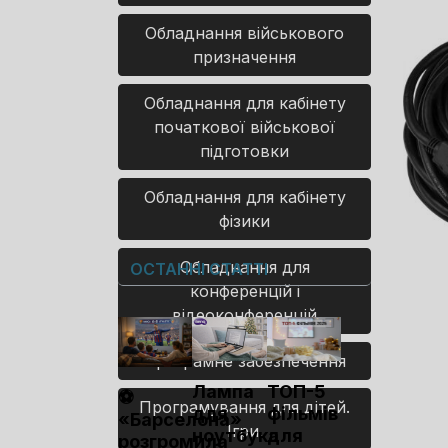
Обладнання військового
призначення
Обладнання для кабінету
початкової військової
підготовки
Обладнання для кабінету
фізики
Обладнання для
ОСТАННІ СТАТТІ
конференцій і
відеоконференцій
Програмне забезпечення
Лампа
ТОП-5
⚽
Програмування для дітей.
для
фільмів
«Барселона»
Ігри.
ноутбука
для
розгромила