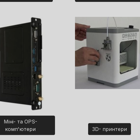
Міні- та OPS-
комп'ютери
3D- принтери