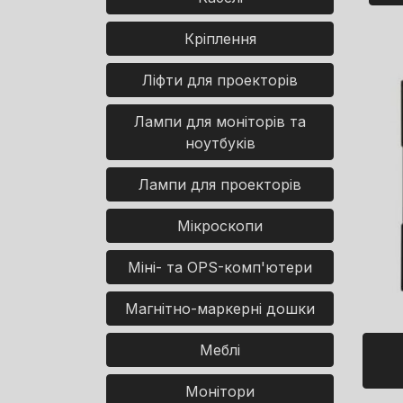
Кріплення
Ліфти для проекторів
Лампи для моніторів та
ноутбуків
Лампи для проекторів
Мікроскопи
Міні- та OPS-комп'ютери
Магнітно-маркерні дошки
Меблі
Монітори