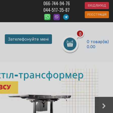
066-744-94-76
ВХІД/ВИХІД
044-517-35-87
РЕЄСТРАЦІЯ
0
Зателефонуйте мені
0 товар(ів)
0.00