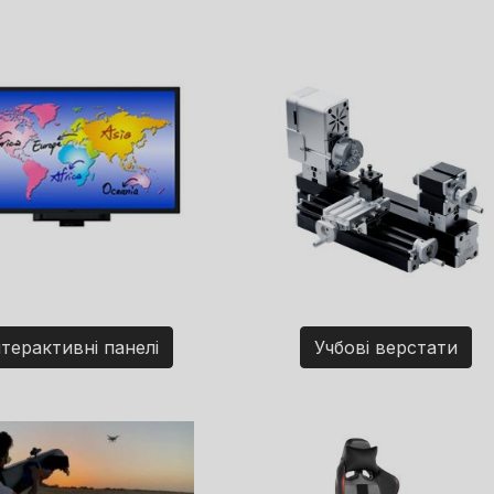
нтерактивні панелі
Учбові верстати