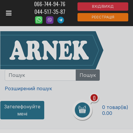
066-744-94-76
ВХІД/ВИХІД
044-517-35-87
РЕЄСТРАЦІЯ
Розширений пошук
0
Зателефонуйте
0 товар(ів)
0.00
мені