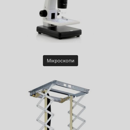
Мікроскопи