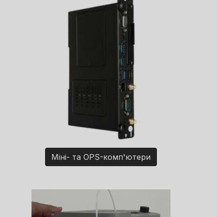
Міні- та OPS-комп'ютери