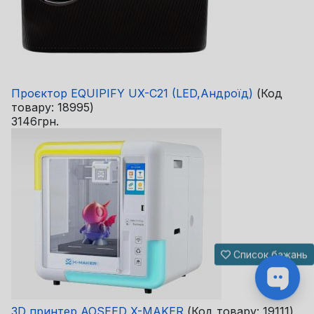
Проєктор EQUIPIFY UX-C21 (LED,Андроїд)
(Код
товару:
18995
)
3146грн.
Список бажань
3D принтер AOSEED X-MAKER
(Код товару:
19111
)