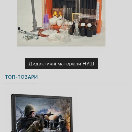
Дидактичні матеріали НУШ
Copyright MAXXmarketing GmbH
ТОП-ТОВАРИ
JoomShopping Download & Support