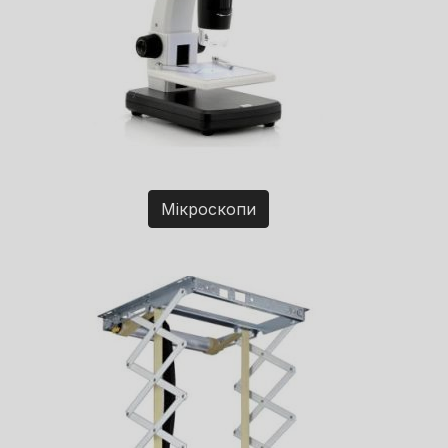
Мікроскопи