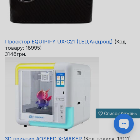
Проєктор EQUIPIFY UX-C21 (LED,Андроїд)
(Код
товару:
18995
)
3146грн.
Список бажань
3D принтер AOSEED X-MAKER
(Код товару:
19111
)