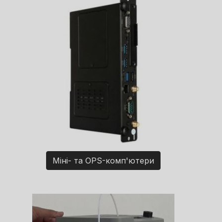
Міні- та OPS-комп'ютери