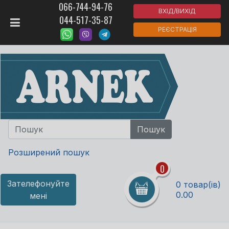
066-744-94-76
ВХІД/ВИХІД
044-517-35-87
РЕЄСТРАЦІЯ
Розширений пошук
0
Зателефонуйте
0 товар(ів)
0.00
мені