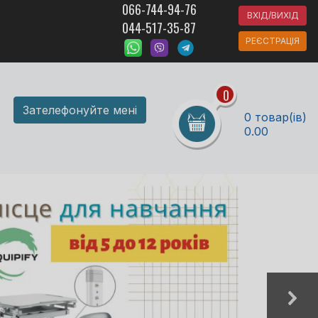
066-744-94-76
ВХІД/ВИХІД
044-517-35-87
РЕЄСТРАЦІЯ
0
Зателефонуйте мені
0 товар(ів)
0.00