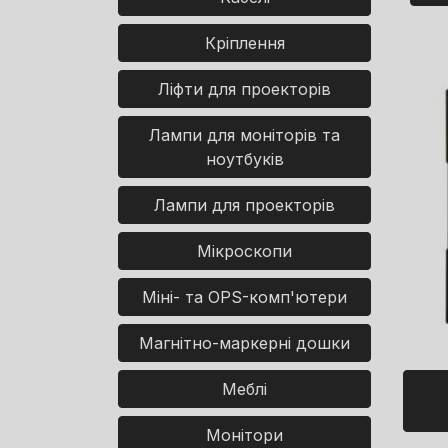
Кріплення
Ліфти для проекторів
Лампи для моніторів та
ноутбуків
Лампи для проекторів
Мікроскопи
Міні- та OPS-комп'ютери
Магнітно-маркерні дошки
Меблі
Монітори