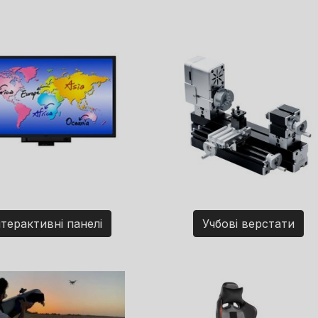
нтерактивні панелі
Учбові верстати