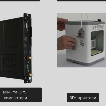
Міні- та OPS-
комп'ютери
3D- принтери