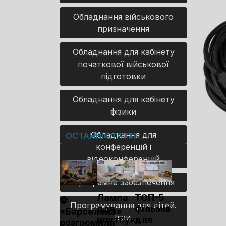
Обладнання військового
призначення
Обладнання для кабінету
початкової військової
підготовки
Обладнання для кабінету
фізики
Обладнання для
ОСТАННІ СТАТТІ
конференцій і
відеоконференцій
Програмне забезпечення
Лампа
ТОП-5
⚽
Програмування для дітей.
для
фільмів
«Барселона»
Ігри.
ноутбука
для
розгромила