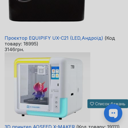
Проєктор EQUIPIFY UX-C21 (LED,Андроїд)
(Код
товару:
18995
)
3146грн.
Список бажань
3D принтер AOSEED X-MAKER
(Код товару:
19111
)