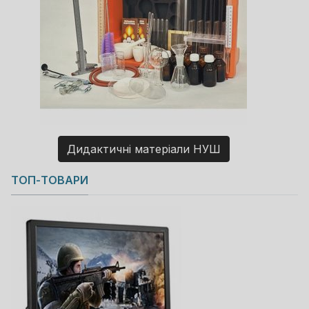
Дидактичні матеріали НУШ
Copyright MAXXmarketing GmbH
ТОП-ТОВАРИ
JoomShopping Download & Support