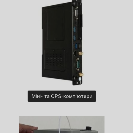
Міні- та OPS-комп'ютери