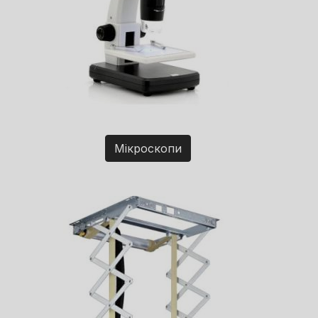
Мікроскопи