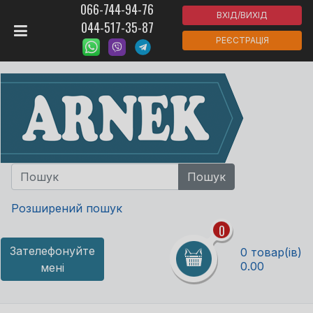
066-744-94-76
ВХІД/ВИХІД
044-517-35-87
РЕЄСТРАЦІЯ
Розширений пошук
0
Зателефонуйте
0 товар(ів)
0.00
мені