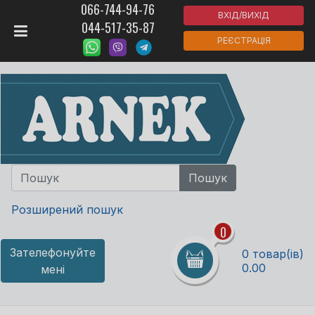
066-744-94-76
ВХІД/ВИХІД
044-517-35-87
РЕЄСТРАЦІЯ
Розширений пошук
0
Зателефонуйте
0 товар(ів)
0.00
мені