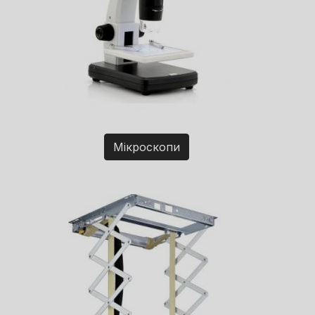
Мікроскопи