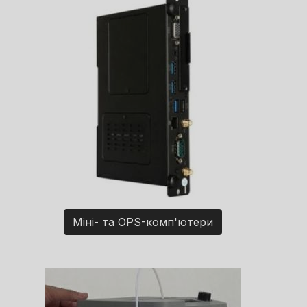
Міні- та OPS-комп'ютери