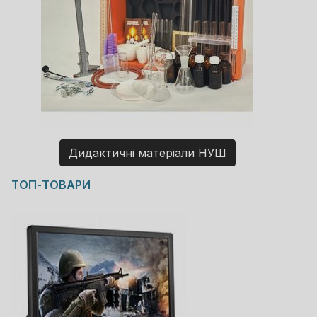
Дидактичні матеріали НУШ
Copyright MAXXmarketing GmbH
ТОП-ТОВАРИ
JoomShopping Download & Support