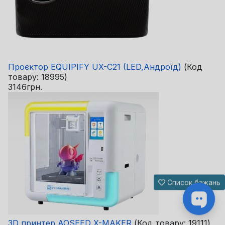
Проєктор EQUIPIFY UX-C21 (LED,Андроїд)
(Код
товару:
18995
)
3146грн.
Список бажань
3D принтер AOSEED X-MAKER
(Код товару:
19111
)