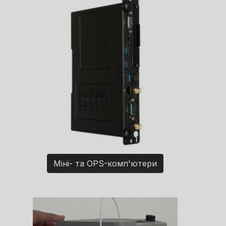
Міні- та OPS-комп'ютери