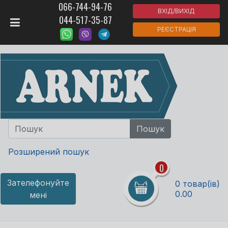
066-744-94-76
ВХІД/ВИХІД
044-517-35-87
РЕЄСТРАЦІЯ
Розширений пошук
0
Зателефонуйте
0 товар(ів)
0.00
мені