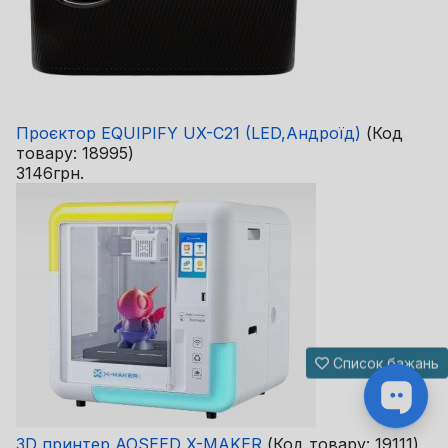
Проєктор EQUIPIFY UX-C21 (LED,Андроїд)
(Код
товару:
18995
)
3146грн.
Список бажань
3D принтер AOSEED X-MAKER
(Код товару:
19111
)