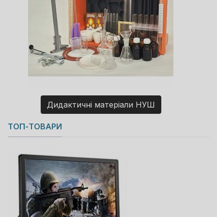
Дидактичні матеріали НУШ
Copyright MAXXmarketing GmbH
ТОП-ТОВАРИ
JoomShopping Download & Support