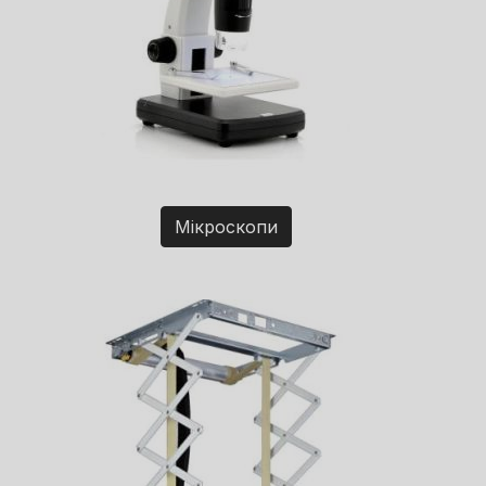
Мікроскопи