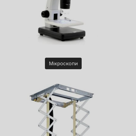
Мікроскопи