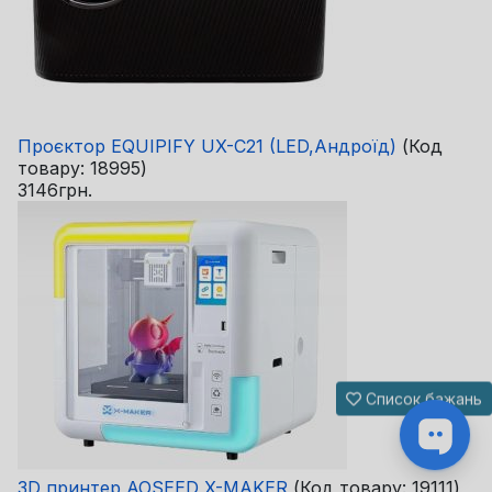
Проєктор EQUIPIFY UX-C21 (LED,Андроїд)
(Код
товару:
18995
)
3146грн.
Список бажань
3D принтер AOSEED X-MAKER
(Код товару:
19111
)