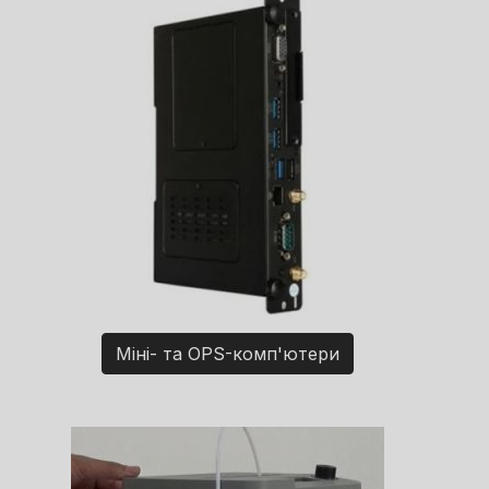
Міні- та OPS-комп'ютери