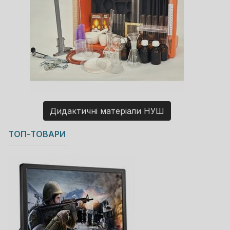
Дидактичні матеріали НУШ
Copyright MAXXmarketing GmbH
ТОП-ТОВАРИ
JoomShopping Download & Support