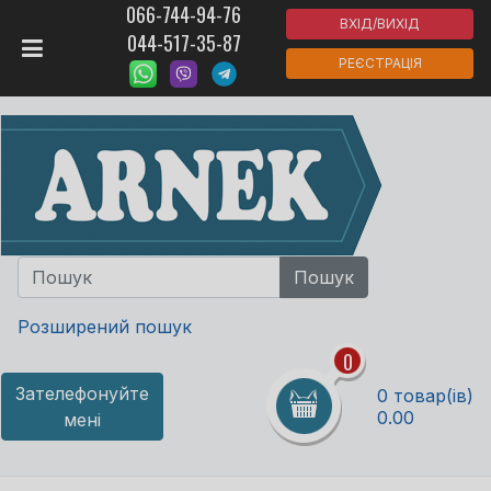
066-744-94-76
ВХІД/ВИХІД
044-517-35-87
РЕЄСТРАЦІЯ
Розширений пошук
0
Зателефонуйте
0 товар(ів)
0.00
мені