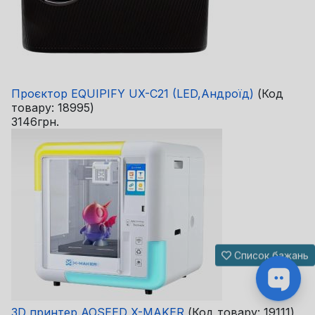
Проєктор EQUIPIFY UX-C21 (LED,Андроїд)
(Код
товару:
18995
)
3146грн.
Список бажань
3D принтер AOSEED X-MAKER
(Код товару:
19111
)