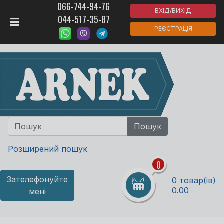
066-744-94-76
ВХІД/ВИХІД
044-517-35-87
РЕЄСТРАЦІЯ
Розширений пошук
0
Зателефонуйте
0 товар(ів)
0.00
мені