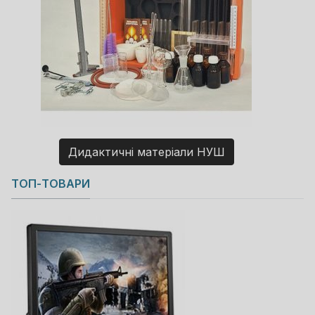
Дидактичні матеріали НУШ
Copyright MAXXmarketing GmbH
ТОП-ТОВАРИ
JoomShopping Download & Support