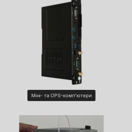
Міні- та OPS-комп'ютери