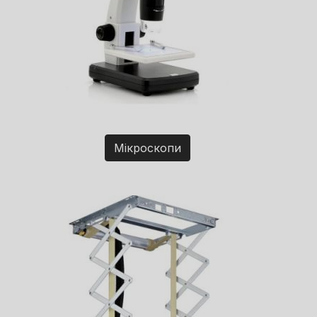
Мікроскопи