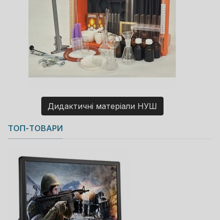
Дидактичні матеріали НУШ
Copyright MAXXmarketing GmbH
ТОП-ТОВАРИ
JoomShopping Download & Support