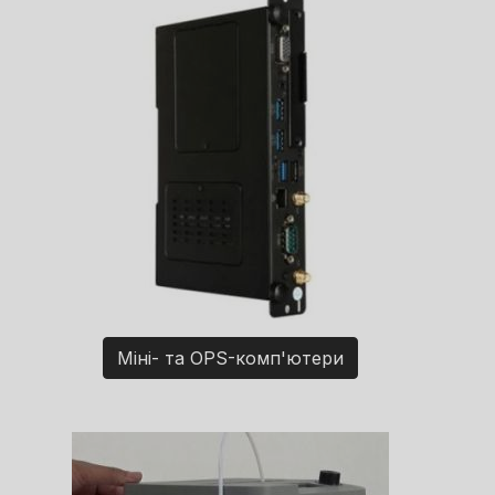
Міні- та OPS-комп'ютери