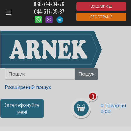
066-744-94-76
ВХІД/ВИХІД
044-517-35-87
РЕЄСТРАЦІЯ
Розширений пошук
0
Зателефонуйте
0 товар(ів)
0.00
мені