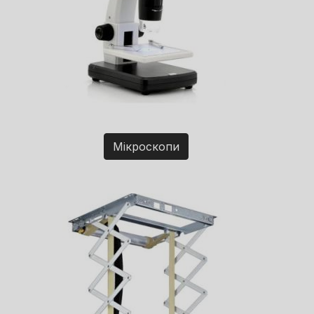
Мікроскопи