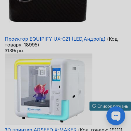
Проєктор EQUIPIFY UX-C21 (LED,Андроїд)
(Код
товару:
18995
)
3139грн.
Список бажань
3D принтер AOSEED X-MAKER
(Код товару:
19111
)