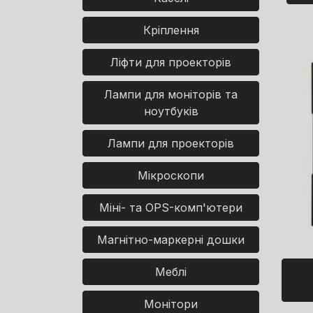
Кріплення
Ліфти для проекторів
Лампи для моніторів та
ноутбуків
Лампи для проекторів
Мікроскопи
Міні- та OPS-комп'ютери
Магнітно-маркерні дошки
Меблі
Монітори