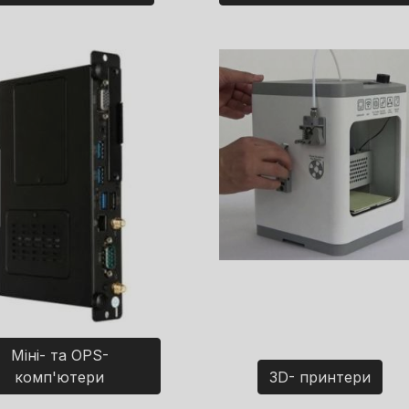
Міні- та OPS-
комп'ютери
3D- принтери