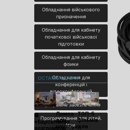
Обладнання військового
призначення
Обладнання для кабінету
початкової військової
підготовки
Обладнання для кабінету
фізики
Обладнання для
ОСТАННІ СТАТТІ
конференцій і
відеоконференцій
Програмне забезпечення
Лампа
ТОП-5
⚽
Програмування для дітей.
для
фільмів
«Барселона»
Ігри.
ноутбука
для
розгромила