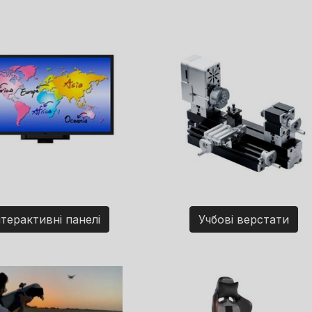
нтерактивні панелі
Учбові верстати