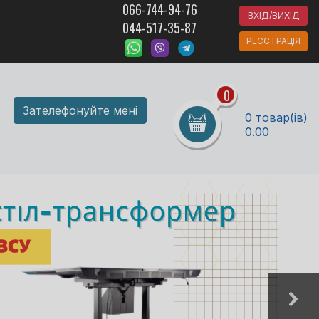
066-744-94-76
ВХІД/ВИХІД
044-517-35-87
РЕЄСТРАЦІЯ
0
Зателефонуйте мені
0 товар(ів)
0.00