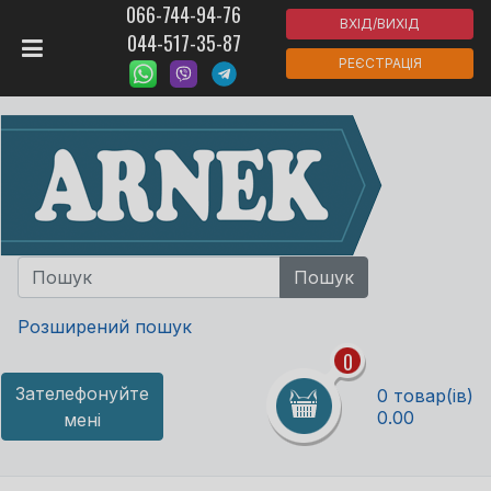
066-744-94-76
ВХІД/ВИХІД
044-517-35-87
РЕЄСТРАЦІЯ
Розширений пошук
0
Зателефонуйте
0 товар(ів)
0.00
мені