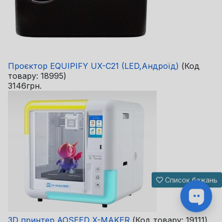
Проєктор EQUIPIFY UX-C21 (LED,Андроїд)
(Код
товару:
18995
)
3146грн.
Список бажань
3D принтер AOSEED X-MAKER
(Код товару:
19111
)