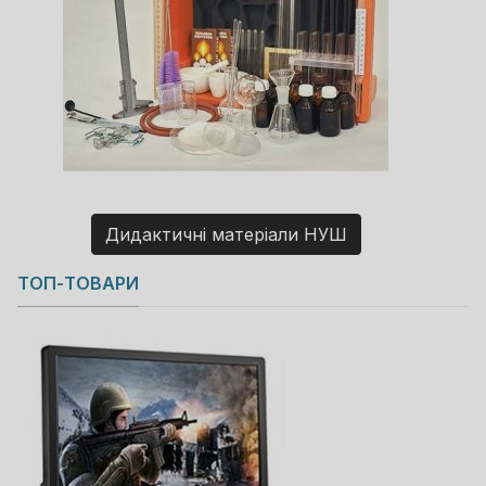
Дидактичні матеріали НУШ
Copyright MAXXmarketing GmbH
ТОП-ТОВАРИ
JoomShopping Download & Support