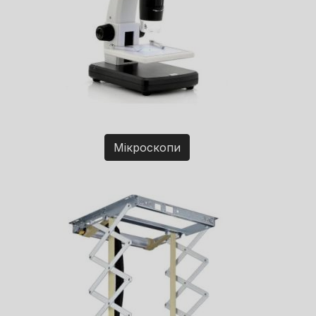
Мікроскопи