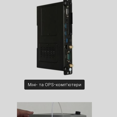
Міні- та OPS-комп'ютери