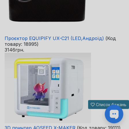
Проєктор EQUIPIFY UX-C21 (LED,Андроїд)
(Код
товару:
18995
)
3146грн.
Список бажань
3D принтер AOSEED X-MAKER
(Код товару:
19111
)