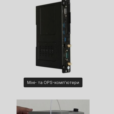
Міні- та OPS-комп'ютери