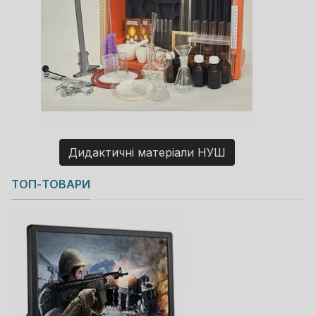
Дидактичні матеріали НУШ
Copyright MAXXmarketing GmbH
ТОП-ТОВАРИ
JoomShopping Download & Support