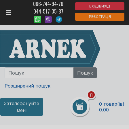
066-744-94-76
ВХІД/ВИХІД
044-517-35-87
РЕЄСТРАЦІЯ
Розширений пошук
0
Зателефонуйте
0 товар(ів)
0.00
мені