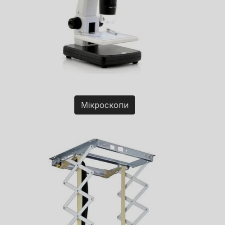
Мікроскопи