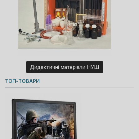
Дидактичні матеріали НУШ
Copyright MAXXmarketing GmbH
ТОП-ТОВАРИ
JoomShopping Download & Support