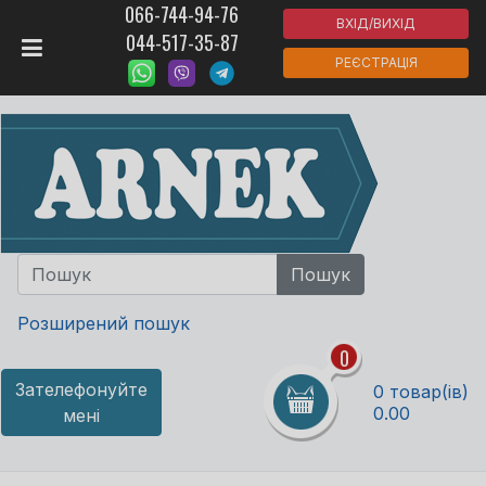
066-744-94-76
ВХІД/ВИХІД
044-517-35-87
РЕЄСТРАЦІЯ
Розширений пошук
0
Зателефонуйте
0 товар(ів)
0.00
мені