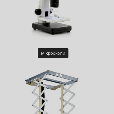
Мікроскопи