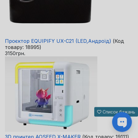
Проєктор EQUIPIFY UX-C21 (LED,Андроїд)
(Код
товару:
18995
)
3150грн.
Список бажань
3D принтер AOSEED X-MAKER
(Код товару:
19111
)