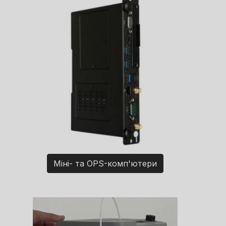
Міні- та OPS-комп'ютери