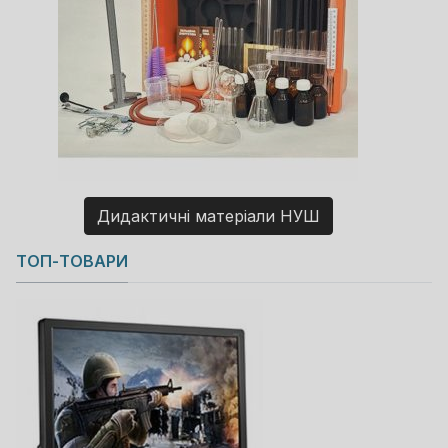
Дидактичні матеріали НУШ
Copyright MAXXmarketing GmbH
ТОП-ТОВАРИ
JoomShopping Download & Support