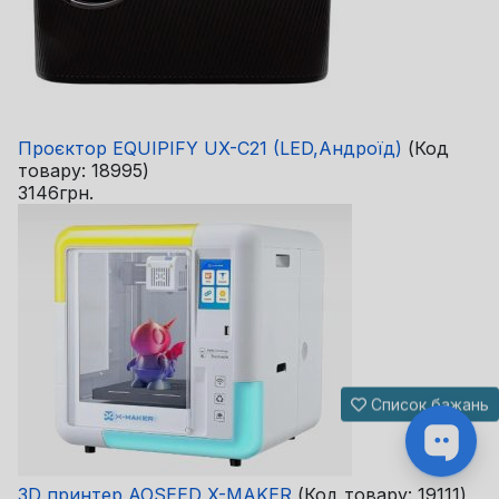
Проєктор EQUIPIFY UX-C21 (LED,Андроїд)
(Код
товару:
18995
)
3146грн.
Список бажань
3D принтер AOSEED X-MAKER
(Код товару:
19111
)