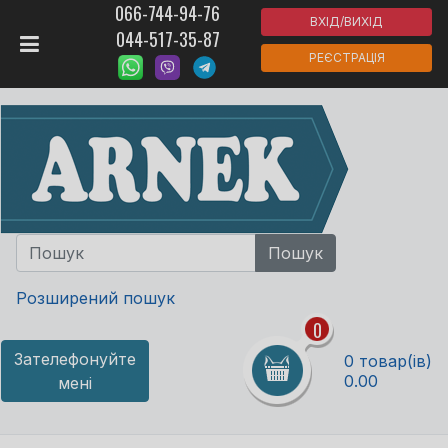
066-744-94-76
ВХІД/ВИХІД
044-517-35-87
РЕЄСТРАЦІЯ
Розширений пошук
0
Зателефонуйте
0 товар(ів)
0.00
мені