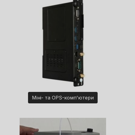
Міні- та OPS-комп'ютери