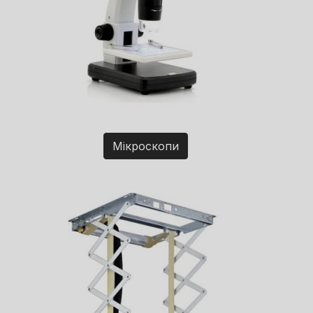
Мікроскопи