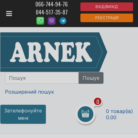
066-744-94-76
ВХІД/ВИХІД
044-517-35-87
РЕЄСТРАЦІЯ
Розширений пошук
0
Зателефонуйте
0 товар(ів)
0.00
мені