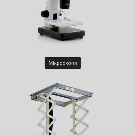
Мікроскопи