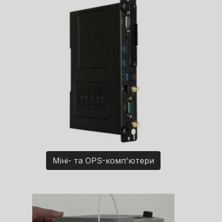
Міні- та OPS-комп'ютери