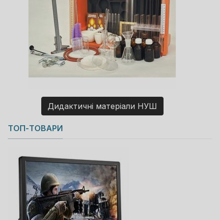
Дидактичні матеріали НУШ
Copyright MAXXmarketing GmbH
ТОП-ТОВАРИ
JoomShopping Download & Support