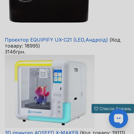
Проєктор EQUIPIFY UX-C21 (LED,Андроїд)
(Код
товару:
18995
)
3146грн.
Список бажань
3D принтер AOSEED X-MAKER
(Код товару:
19111
)