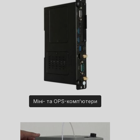
Міні- та OPS-комп'ютери