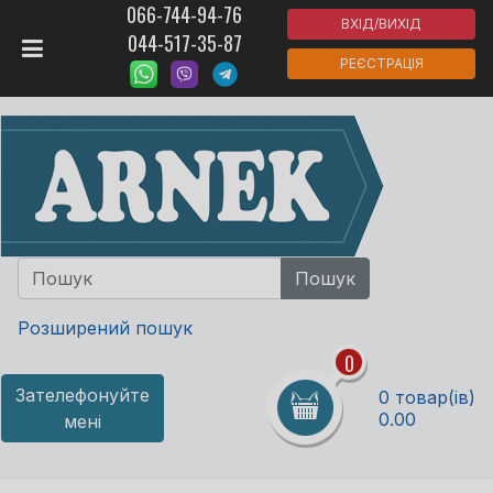
066-744-94-76
ВХІД/ВИХІД
044-517-35-87
РЕЄСТРАЦІЯ
Розширений пошук
0
Зателефонуйте
0 товар(ів)
0.00
мені