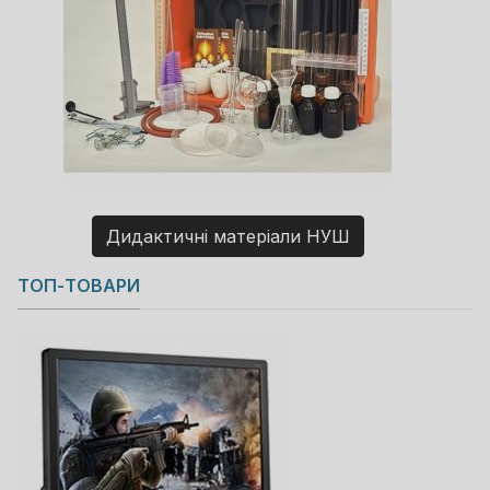
Дидактичні матеріали НУШ
Copyright MAXXmarketing GmbH
ТОП-ТОВАРИ
JoomShopping Download & Support