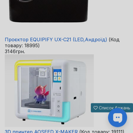
Проєктор EQUIPIFY UX-C21 (LED,Андроїд)
(Код
товару:
18995
)
3146грн.
Список бажань
3D принтер AOSEED X-MAKER
(Код товару:
19111
)