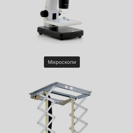
Мікроскопи