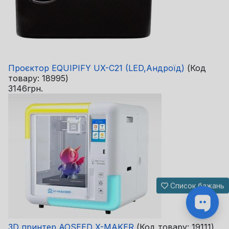
Проєктор EQUIPIFY UX-C21 (LED,Андроїд)
(Код
товару:
18995
)
3146грн.
Список бажань
3D принтер AOSEED X-MAKER
(Код товару:
19111
)