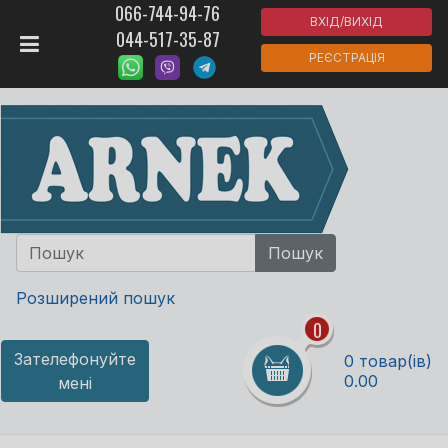
066-744-94-76
ВХІД/ВИХІД
044-517-35-87
РЕЄСТРАЦІЯ
Розширений пошук
0
Зателефонуйте
0 товар(ів)
0.00
мені