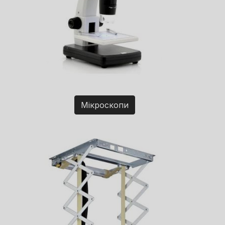
Мікроскопи