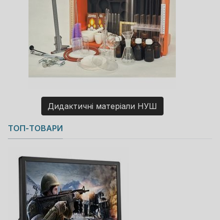
Дидактичні матеріали НУШ
Copyright MAXXmarketing GmbH
ТОП-ТОВАРИ
JoomShopping Download & Support