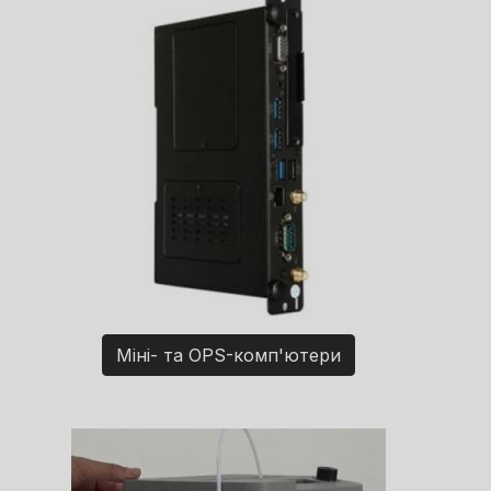
Міні- та OPS-комп'ютери