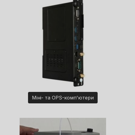
Міні- та OPS-комп'ютери