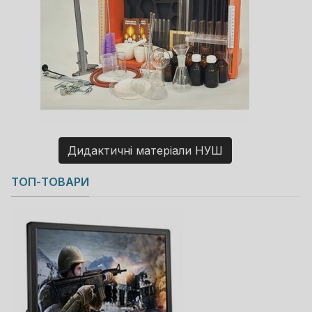
Дидактичні матеріали НУШ
Copyright MAXXmarketing GmbH
ТОП-ТОВАРИ
JoomShopping Download & Support