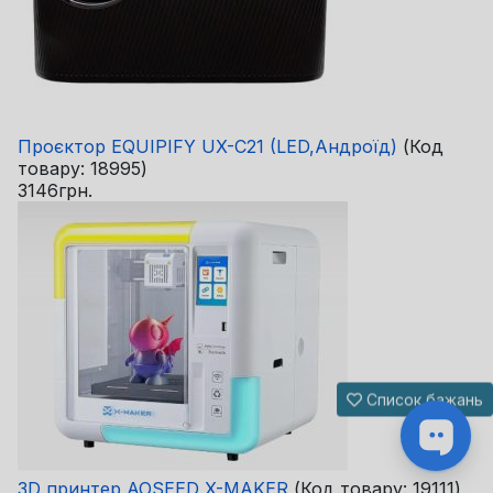
Проєктор EQUIPIFY UX-C21 (LED,Андроїд)
(Код
товару:
18995
)
3146грн.
Список бажань
3D принтер AOSEED X-MAKER
(Код товару:
19111
)