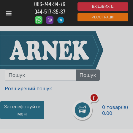
066-744-94-76
ВХІД/ВИХІД
044-517-35-87
РЕЄСТРАЦІЯ
Розширений пошук
0
Зателефонуйте
0 товар(ів)
0.00
мені