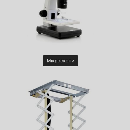
Мікроскопи