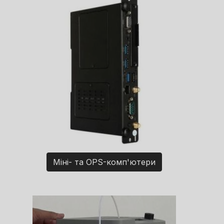
Міні- та OPS-комп'ютери