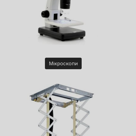
Мікроскопи