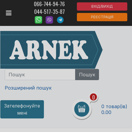
066-744-94-76
ВХІД/ВИХІД
044-517-35-87
РЕЄСТРАЦІЯ
Розширений пошук
0
Зателефонуйте
0 товар(ів)
0.00
мені