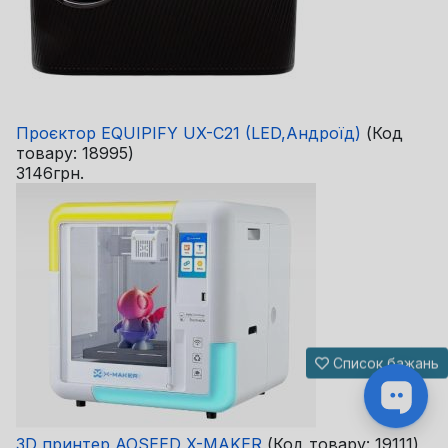
Проєктор EQUIPIFY UX-C21 (LED,Андроїд)
(Код
товару:
18995
)
3146грн.
Список бажань
3D принтер AOSEED X-MAKER
(Код товару:
19111
)