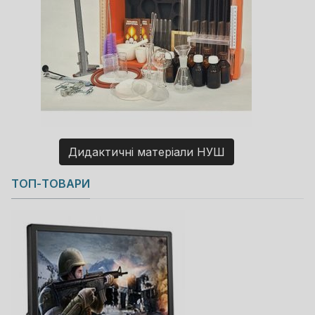
Дидактичні матеріали НУШ
Copyright MAXXmarketing GmbH
ТОП-ТОВАРИ
JoomShopping Download & Support