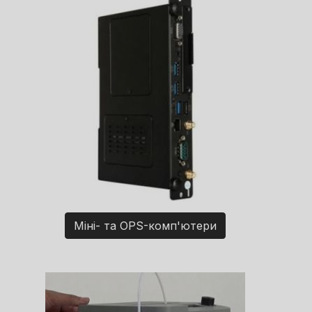
Міні- та OPS-комп'ютери