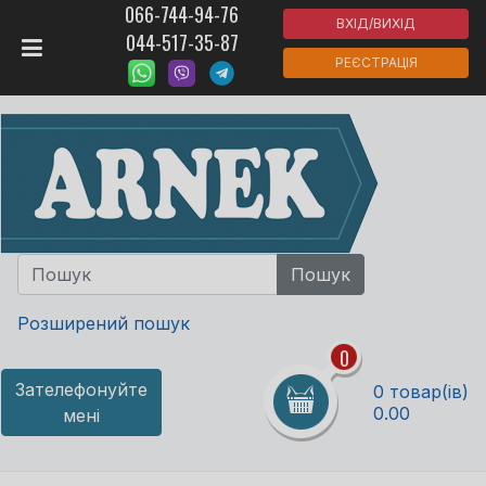
066-744-94-76
ВХІД/ВИХІД
044-517-35-87
РЕЄСТРАЦІЯ
Розширений пошук
0
Зателефонуйте
0 товар(ів)
0.00
мені