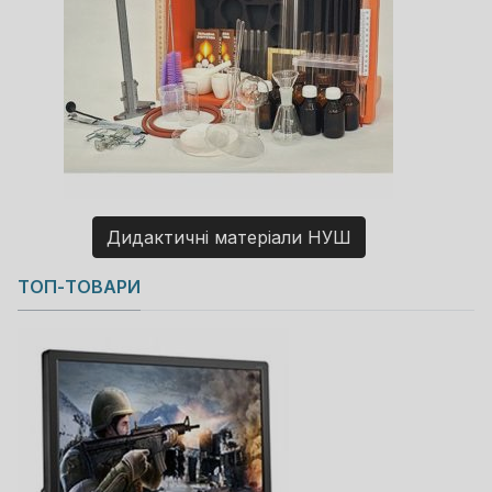
Дидактичні матеріали НУШ
Copyright MAXXmarketing GmbH
ТОП-ТОВАРИ
JoomShopping Download & Support