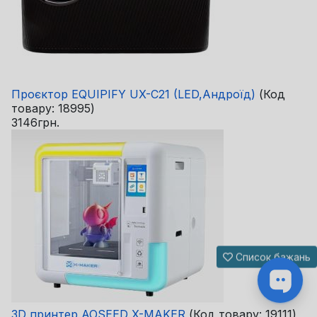
Проєктор EQUIPIFY UX-C21 (LED,Андроїд)
(Код
товару:
18995
)
3146грн.
Список бажань
3D принтер AOSEED X-MAKER
(Код товару:
19111
)