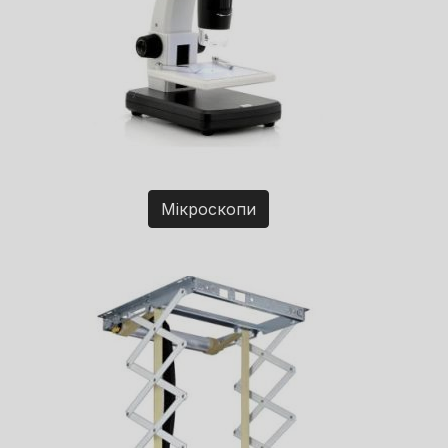
Мікроскопи