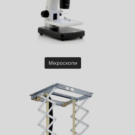
Мікроскопи