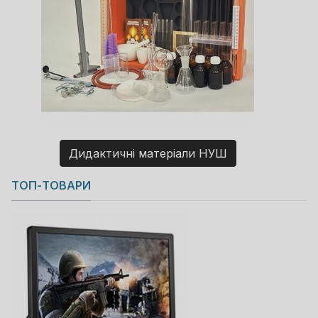
Дидактичні матеріали НУШ
Copyright MAXXmarketing GmbH
ТОП-ТОВАРИ
JoomShopping Download & Support