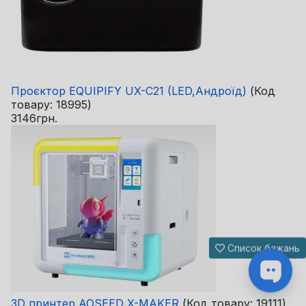
Проєктор EQUIPIFY UX-C21 (LED,Андроїд)
(Код
товару:
18995
)
3146грн.
Список бажань
3D принтер AOSEED X-MAKER
(Код товару:
19111
)