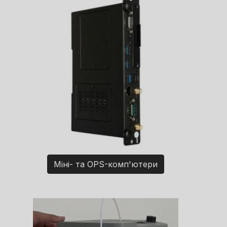
Міні- та OPS-комп'ютери