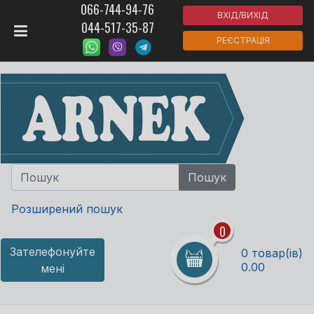
066-744-94-76
ВХІД/ВИХІД
044-517-35-87
РЕЄСТРАЦІЯ
Розширений пошук
0
Зателефонуйте
0 товар(ів)
0.00
мені