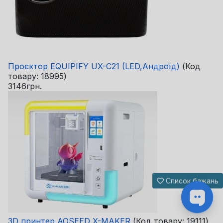
Проєктор EQUIPIFY UX-C21 (LED,Андроїд)
(Код
товару:
18995
)
3146грн.
Список бажань
3D принтер AOSEED X-MAKER
(Код товару:
19111
)