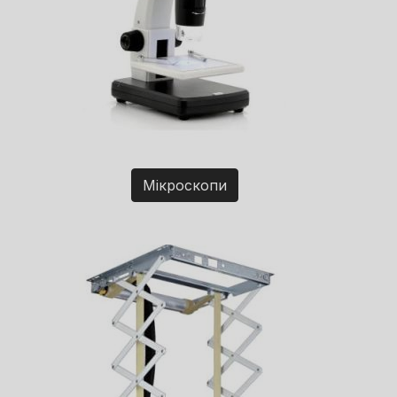
Мікроскопи