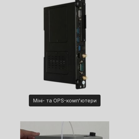
Міні- та OPS-комп'ютери