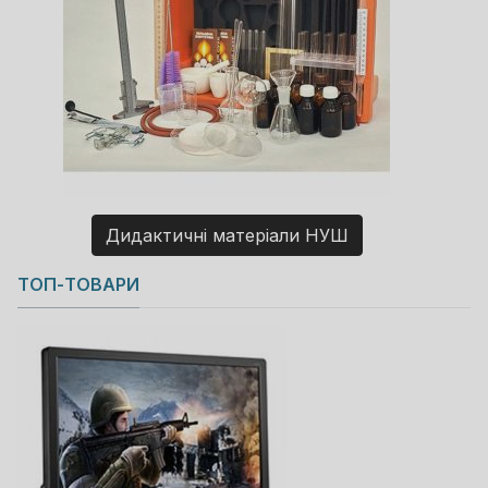
Дидактичні матеріали НУШ
Copyright MAXXmarketing GmbH
ТОП-ТОВАРИ
JoomShopping Download & Support