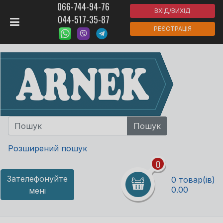
066-744-94-76
ВХІД/ВИХІД
044-517-35-87
РЕЄСТРАЦІЯ
Розширений пошук
0
Зателефонуйте
0 товар(ів)
0.00
мені