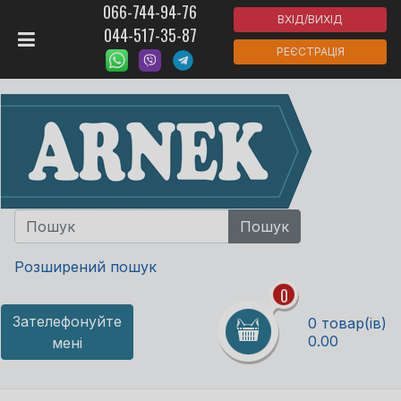
066-744-94-76
ВХІД/ВИХІД
044-517-35-87
РЕЄСТРАЦІЯ
Розширений пошук
0
Зателефонуйте
0 товар(ів)
0.00
мені