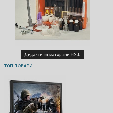
Дидактичні матеріали НУШ
Copyright MAXXmarketing GmbH
ТОП-ТОВАРИ
JoomShopping Download & Support