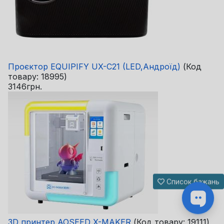
Проєктор EQUIPIFY UX-C21 (LED,Андроїд)
(Код
товару:
18995
)
3146грн.
Список бажань
3D принтер AOSEED X-MAKER
(Код товару:
19111
)