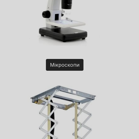
Мікроскопи