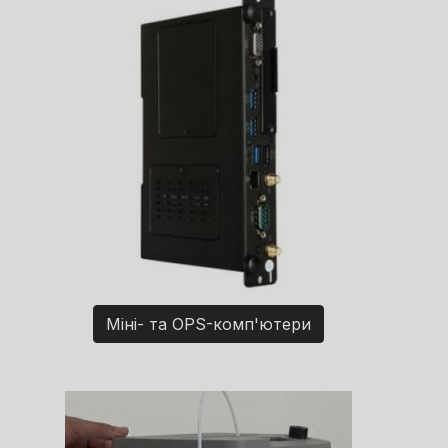
Міні- та OPS-комп'ютери