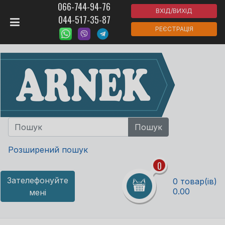
066-744-94-76
ВХІД/ВИХІД
044-517-35-87
РЕЄСТРАЦІЯ
Розширений пошук
0
Зателефонуйте
0 товар(ів)
0.00
мені