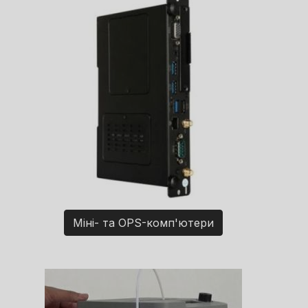
Міні- та OPS-комп'ютери