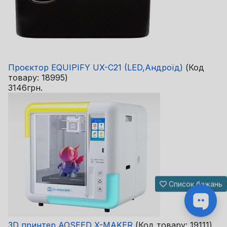
Проєктор EQUIPIFY UX-C21 (LED,Андроїд)
(Код
товару:
18995
)
3146грн.
Список бажань
3D принтер AOSEED X-MAKER
(Код товару:
19111
)