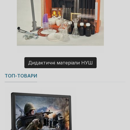
Дидактичні матеріали НУШ
Copyright MAXXmarketing GmbH
ТОП-ТОВАРИ
JoomShopping Download & Support