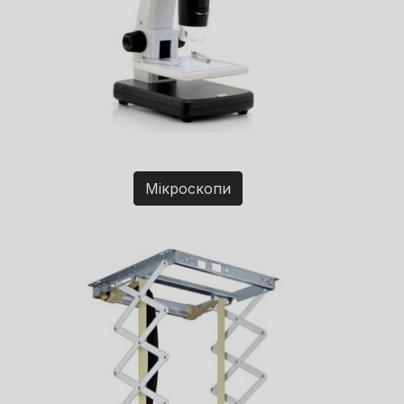
Мікроскопи