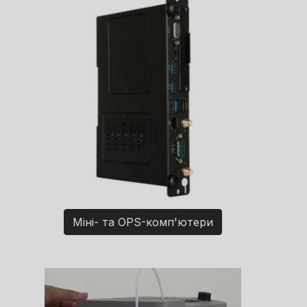
Міні- та OPS-комп'ютери