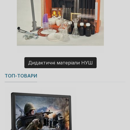
Дидактичні матеріали НУШ
Copyright MAXXmarketing GmbH
ТОП-ТОВАРИ
JoomShopping Download & Support