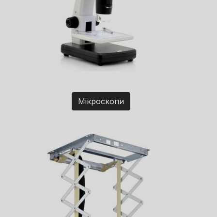
Мікроскопи