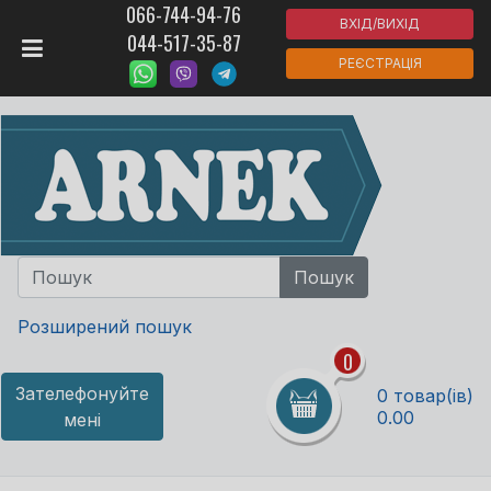
066-744-94-76
ВХІД/ВИХІД
044-517-35-87
РЕЄСТРАЦІЯ
Розширений пошук
0
Зателефонуйте
0 товар(ів)
0.00
мені