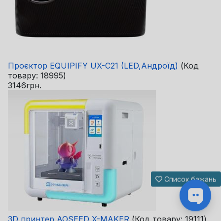
Проєктор EQUIPIFY UX-C21 (LED,Андроїд)
(Код
товару:
18995
)
3146грн.
Список бажань
3D принтер AOSEED X-MAKER
(Код товару:
19111
)