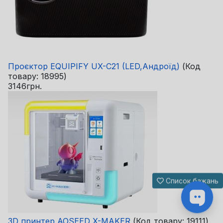
Проєктор EQUIPIFY UX-C21 (LED,Андроїд)
(Код
товару:
18995
)
3146грн.
Список бажань
3D принтер AOSEED X-MAKER
(Код товару:
19111
)