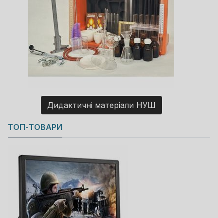
Дидактичні матеріали НУШ
Copyright MAXXmarketing GmbH
ТОП-ТОВАРИ
JoomShopping Download & Support