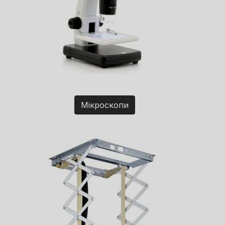
Мікроскопи