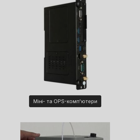
Міні- та OPS-комп'ютери