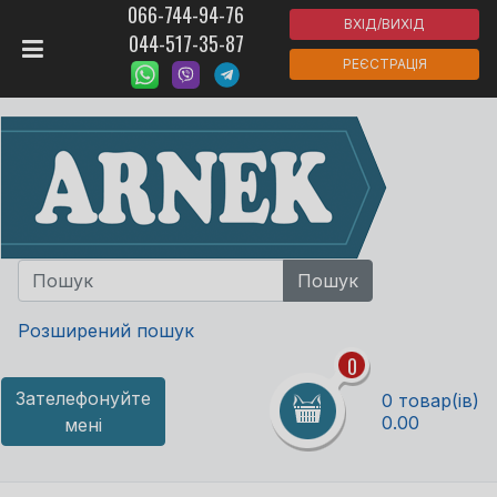
066-744-94-76
ВХІД/ВИХІД
044-517-35-87
РЕЄСТРАЦІЯ
Розширений пошук
0
Зателефонуйте
0 товар(ів)
0.00
мені