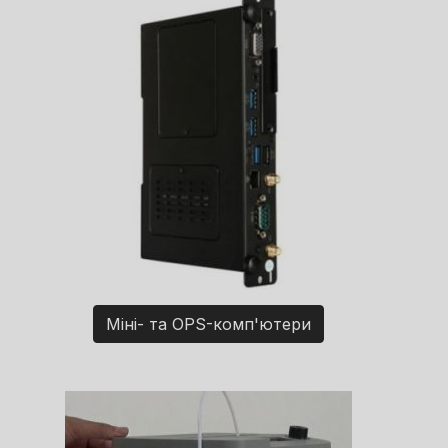
Міні- та OPS-комп'ютери