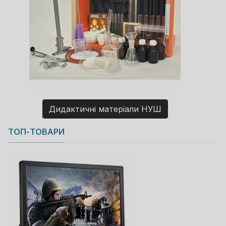
Дидактичні матеріали НУШ
Copyright MAXXmarketing GmbH
ТОП-ТОВАРИ
JoomShopping Download & Support