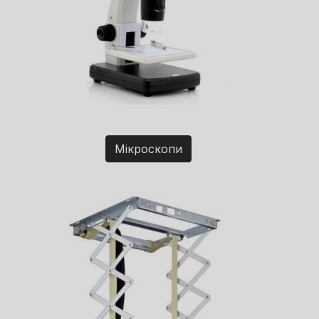
Мікроскопи