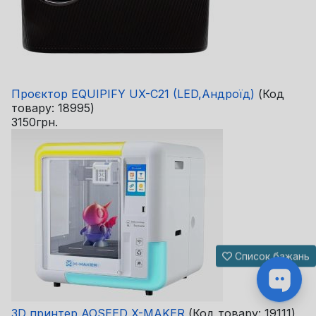
Проєктор EQUIPIFY UX-C21 (LED,Андроїд)
(Код
товару:
18995
)
3150грн.
Список бажань
3D принтер AOSEED X-MAKER
(Код товару:
19111
)