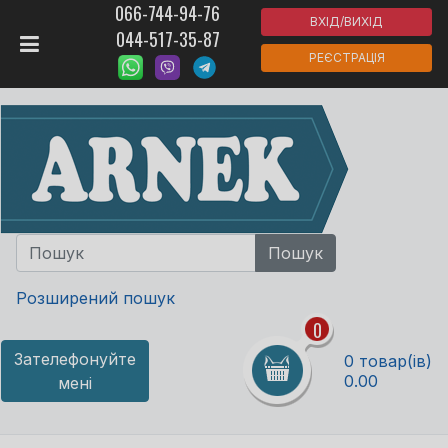
066-744-94-76
ВХІД/ВИХІД
044-517-35-87
РЕЄСТРАЦІЯ
Розширений пошук
0
Зателефонуйте
0 товар(ів)
0.00
мені