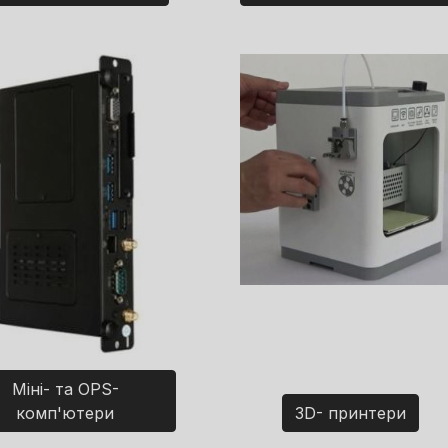
Міні- та OPS-
комп'ютери
3D- принтери