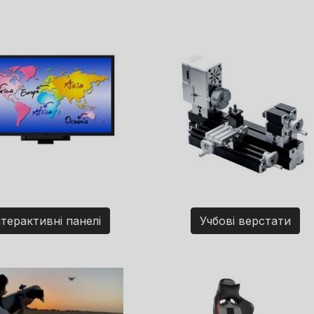
нтерактивні панелі
Учбові верстати