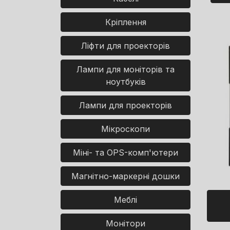
Кріплення
Ліфти для проекторів
Лампи для моніторів та
ноутбуків
Лампи для проекторів
Мікроскопи
Міні- та OPS-комп'ютери
Магнітно-маркерні дошки
Меблі
Монітори