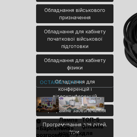
Обладнання військового
призначення
Обладнання для кабінету
початкової військової
підготовки
Обладнання для кабінету
фізики
Обладнання для
ОСТАННІ СТАТТІ
конференцій і
відеоконференцій
Програмне забезпечення
Лампа
ТОП-5
⚽
Програмування для дітей.
для
фільмів
«Барселона»
Ігри.
ноутбука
для
розгромила