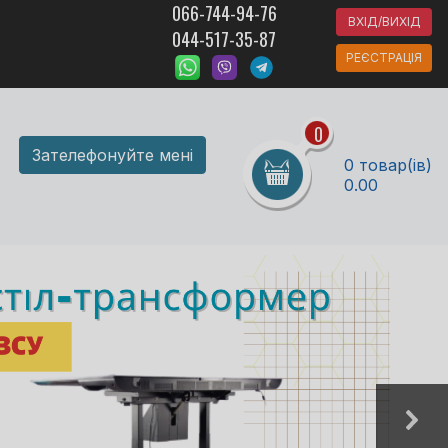
066-744-94-76
ВХІД/ВИХІД
044-517-35-87
РЕЄСТРАЦІЯ
0
Зателефонуйте мені
0 товар(ів)
0.00