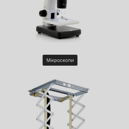
Мікроскопи