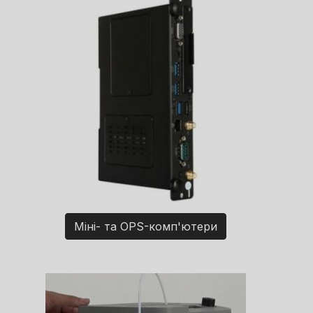
Міні- та OPS-комп'ютери