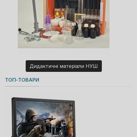
Дидактичні матеріали НУШ
Copyright MAXXmarketing GmbH
ТОП-ТОВАРИ
JoomShopping Download & Support