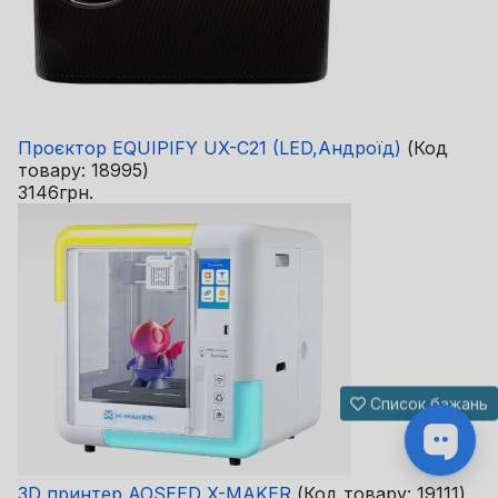
Проєктор EQUIPIFY UX-C21 (LED,Андроїд)
(Код
товару:
18995
)
3146грн.
Список бажань
3D принтер AOSEED X-MAKER
(Код товару:
19111
)