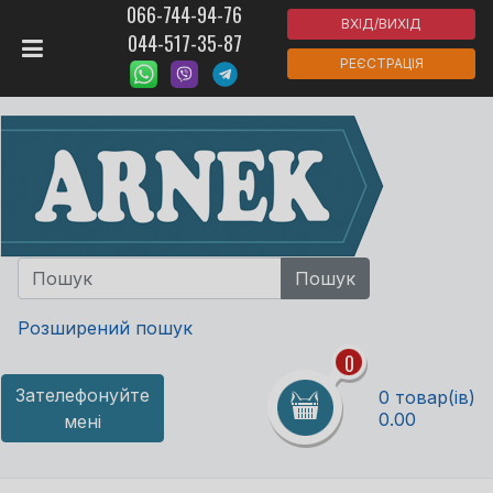
066-744-94-76
ВХІД/ВИХІД
044-517-35-87
РЕЄСТРАЦІЯ
Розширений пошук
0
Зателефонуйте
0 товар(ів)
0.00
мені