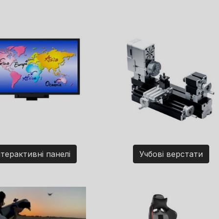
нтерактивні панелі
Учбові верстати