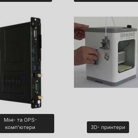
Міні- та OPS-
комп'ютери
3D- принтери