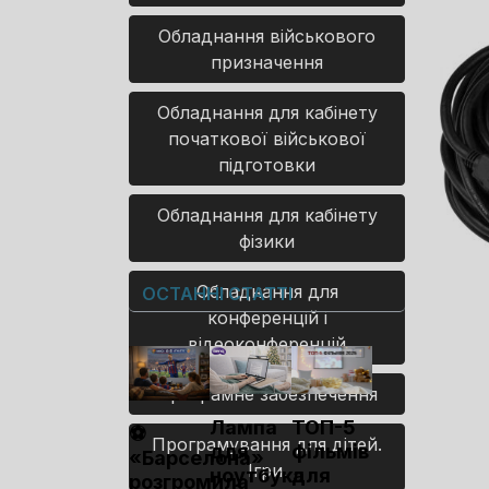
Обладнання військового
призначення
Обладнання для кабінету
початкової військової
підготовки
Обладнання для кабінету
фізики
Обладнання для
ОСТАННІ СТАТТІ
конференцій і
відеоконференцій
Програмне забезпечення
Лампа
ТОП-5
⚽
Програмування для дітей.
для
фільмів
«Барселона»
Ігри.
ноутбука
для
розгромила