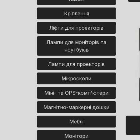
Кріплення
Ліфти для проекторів
Лампи для моніторів та
ноутбуків
Лампи для проекторів
Мікроскопи
Міні- та OPS-комп'ютери
Магнітно-маркерні дошки
Меблі
Монітори