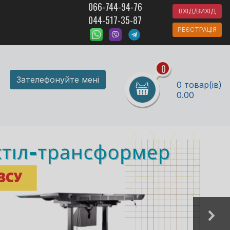
066-744-94-76
ВХІД/ВИХІД
044-517-35-87
РЕЄСТРАЦІЯ
0
Зателефонуйте мені
0 товар(ів)
0.00