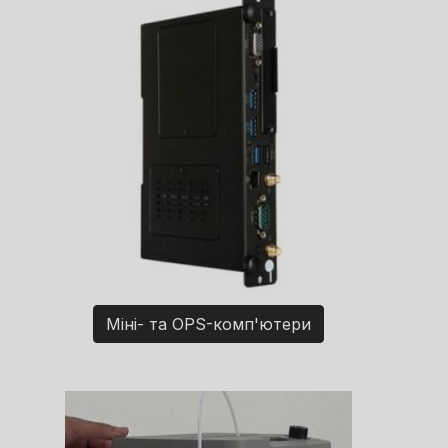
Міні- та OPS-комп'ютери