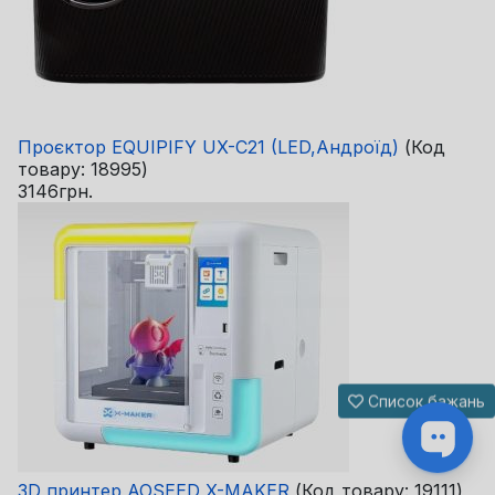
Проєктор EQUIPIFY UX-C21 (LED,Андроїд)
(Код
товару:
18995
)
3146грн.
Список бажань
3D принтер AOSEED X-MAKER
(Код товару:
19111
)