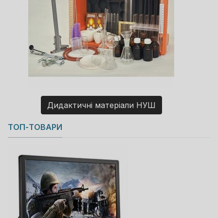
Дидактичні матеріали НУШ
Copyright MAXXmarketing GmbH
ТОП-ТОВАРИ
JoomShopping Download & Support