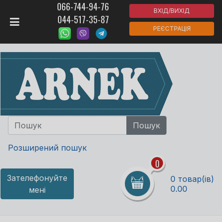
066-744-94-76
ВХІД/ВИХІД
044-517-35-87
РЕЄСТРАЦІЯ
Розширений пошук
0
Зателефонуйте
0 товар(ів)
0.00
мені