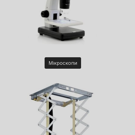
Мікроскопи