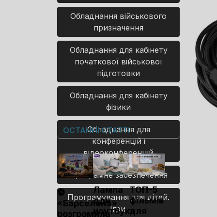
Обладнання військового
призначення
Обладнання для кабінету
початкової військової
підготовки
Обладнання для кабінету
фізики
Обладнання для
ОСТАННІ СТАТТІ
конференцій і
відеоконференцій
Програмне забезпечення
Лампа
ТОП-5
⚽
Програмування для дітей.
для
фільмів
«Барселона»
Ігри.
ноутбука
для
розгромила