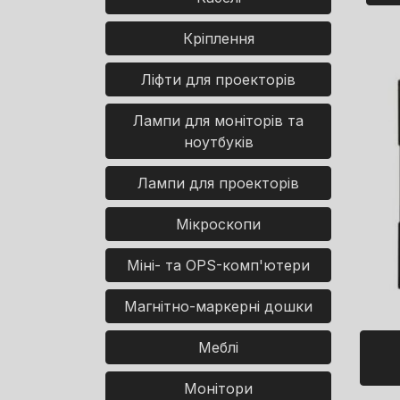
Кріплення
Ліфти для проекторів
Лампи для моніторів та
ноутбуків
Лампи для проекторів
Мікроскопи
Міні- та OPS-комп'ютери
Магнітно-маркерні дошки
Меблі
Монітори