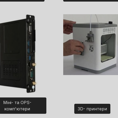
Міні- та OPS-
комп'ютери
3D- принтери