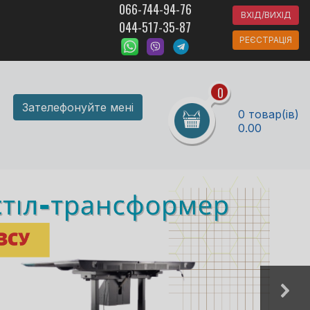
066-744-94-76
ВХІД/ВИХІД
044-517-35-87
РЕЄСТРАЦІЯ
0
Зателефонуйте мені
0 товар(ів)
0.00