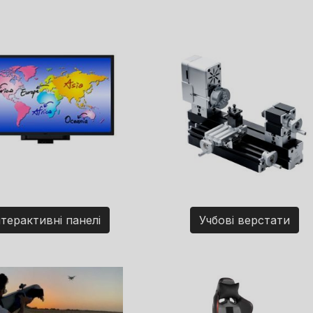
нтерактивні панелі
Учбові верстати