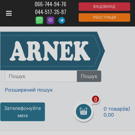
066-744-94-76
ВХІД/ВИХІД
044-517-35-87
РЕЄСТРАЦІЯ
Розширений пошук
0
Зателефонуйте
0 товар(ів)
0.00
мені