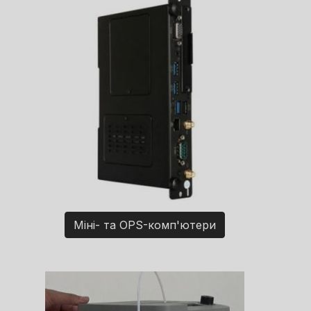
Міні- та OPS-комп'ютери