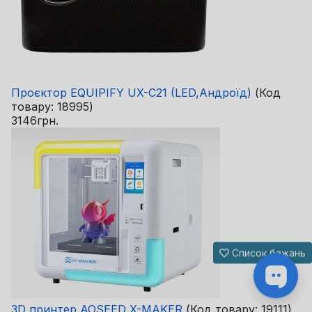
Проєктор EQUIPIFY UX-C21 (LED,Андроїд)
(Код
товару:
18995
)
3146грн.
Список бажань
3D принтер AOSEED X-MAKER
(Код товару:
19111
)