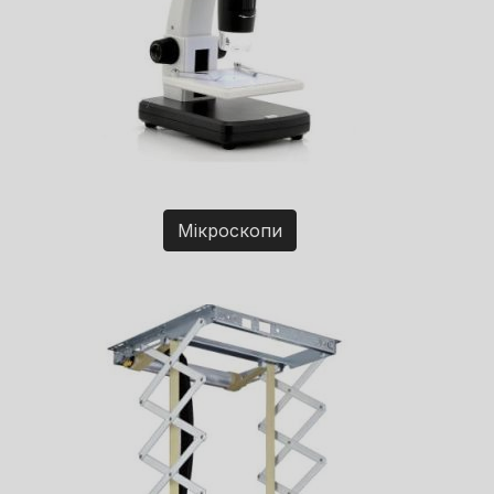
Мікроскопи