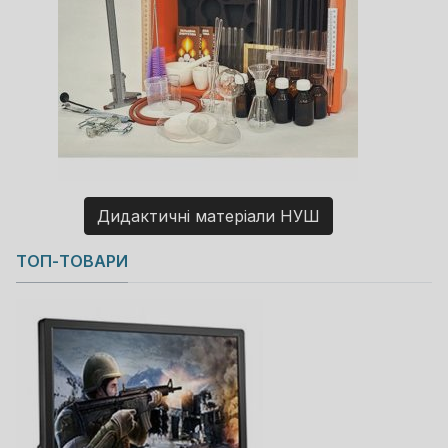
Дидактичні матеріали НУШ
Copyright MAXXmarketing GmbH
ТОП-ТОВАРИ
JoomShopping Download & Support