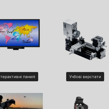
нтерактивні панелі
Учбові верстати