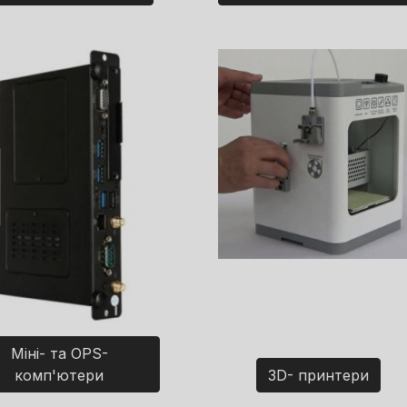
Міні- та OPS-
комп'ютери
3D- принтери