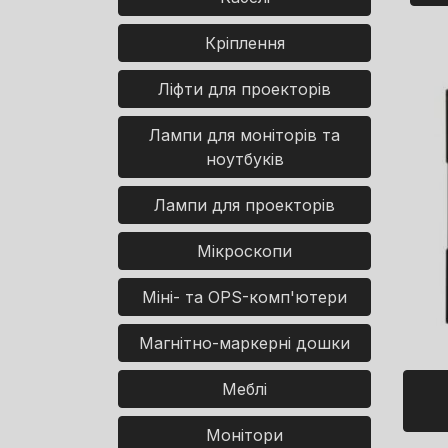
Кріплення
Ліфти для проекторів
Лампи для моніторів та
ноутбуків
Лампи для проекторів
Мікроскопи
Міні- та OPS-комп'ютери
Магнітно-маркерні дошки
Меблі
Монітори