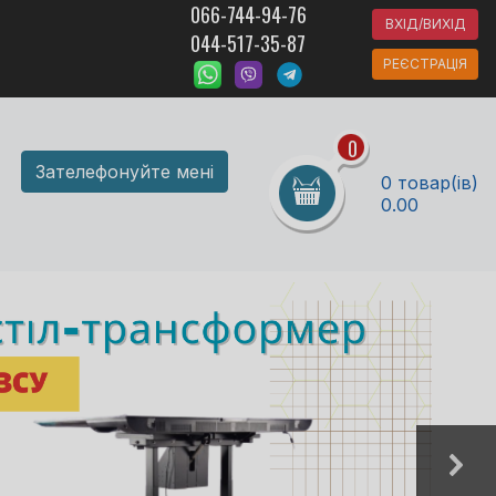
066-744-94-76
ВХІД/ВИХІД
044-517-35-87
РЕЄСТРАЦІЯ
0
Зателефонуйте мені
0 товар(ів)
0.00