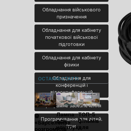
Обладнання військового
призначення
Обладнання для кабінету
початкової військової
підготовки
Обладнання для кабінету
фізики
Обладнання для
ОСТАННІ СТАТТІ
конференцій і
відеоконференцій
Програмне забезпечення
Лампа
ТОП-5
⚽
Програмування для дітей.
для
фільмів
«Барселона»
Ігри.
ноутбука
для
розгромила