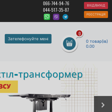
066-744-94-76
ВХІД/ВИХІД
044-517-35-87
РЕЄСТРАЦІЯ
0
Зателефонуйте мені
0 товар(ів)
0.00