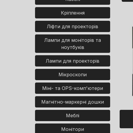
Кріплення
Ліфти для проекторів
Лампи для моніторів та
ноутбуків
Лампи для проекторів
Мікроскопи
Міні- та OPS-комп'ютери
Магнітно-маркерні дошки
Меблі
Монітори