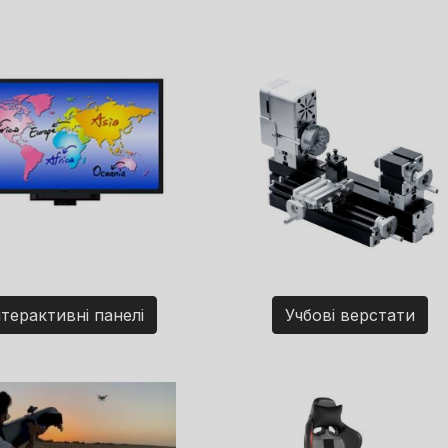
нтерактивні панелі
Учбові верстати