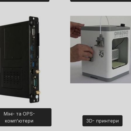
Міні- та OPS-
комп'ютери
3D- принтери