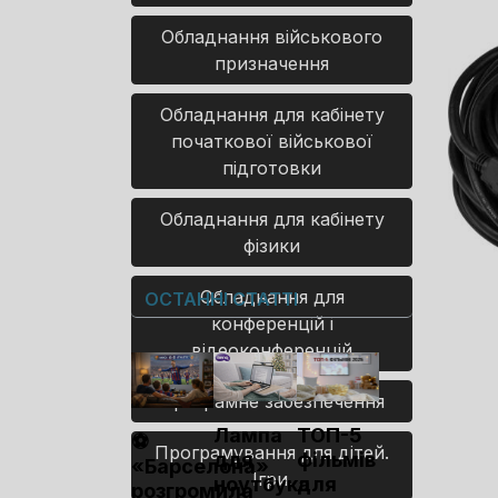
Обладнання військового
призначення
Обладнання для кабінету
початкової військової
підготовки
Обладнання для кабінету
фізики
Обладнання для
ОСТАННІ СТАТТІ
конференцій і
відеоконференцій
Програмне забезпечення
Лампа
ТОП-5
⚽
Програмування для дітей.
для
фільмів
«Барселона»
Ігри.
ноутбука
для
розгромила