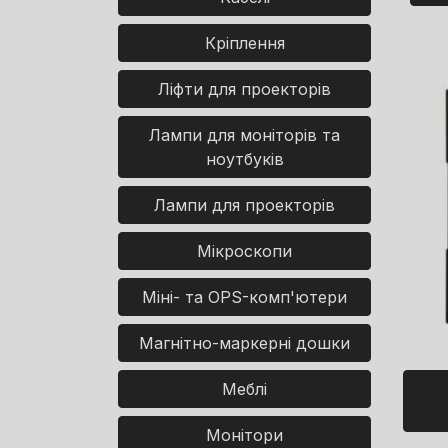
Кріплення
Ліфти для проекторів
Лампи для моніторів та
ноутбуків
Лампи для проекторів
Мікроскопи
Міні- та OPS-комп'ютери
Магнітно-маркерні дошки
Меблі
Монітори