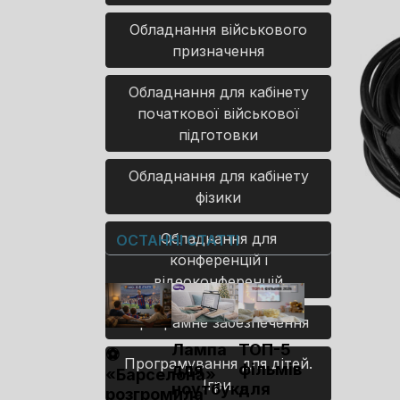
Обладнання військового
призначення
Обладнання для кабінету
початкової військової
підготовки
Обладнання для кабінету
фізики
Обладнання для
ОСТАННІ СТАТТІ
конференцій і
відеоконференцій
Програмне забезпечення
Лампа
ТОП-5
⚽
Програмування для дітей.
для
фільмів
«Барселона»
Ігри.
ноутбука
для
розгромила