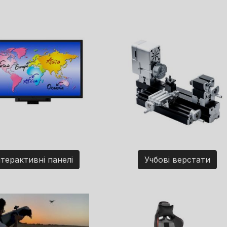
нтерактивні панелі
Учбові верстати