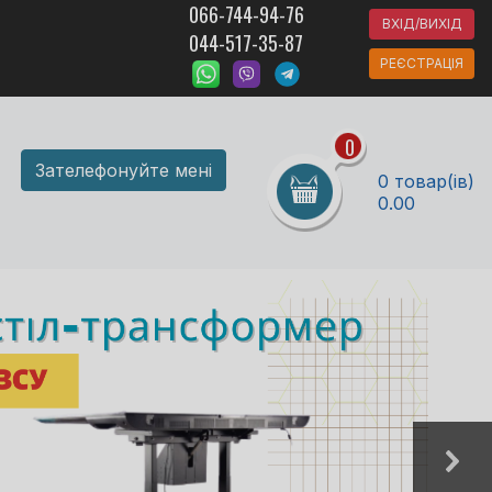
066-744-94-76
ВХІД/ВИХІД
044-517-35-87
РЕЄСТРАЦІЯ
0
Зателефонуйте мені
0 товар(ів)
0.00