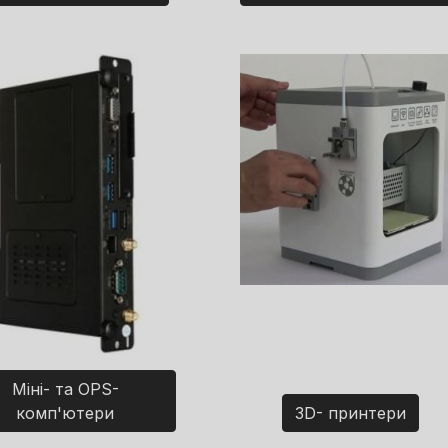
Міні- та OPS-
комп'ютери
3D- принтери