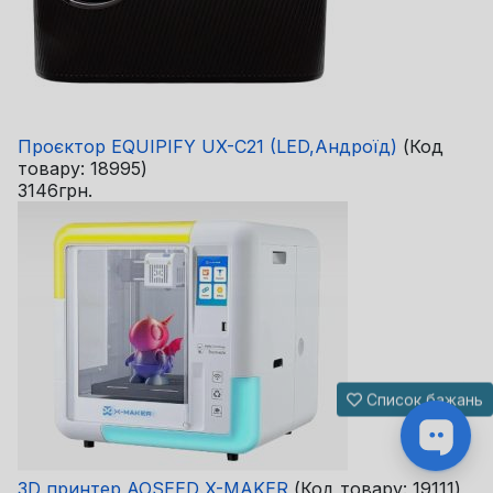
Проєктор EQUIPIFY UX-C21 (LED,Андроїд)
(Код
товару:
18995
)
3146грн.
Список бажань
3D принтер AOSEED X-MAKER
(Код товару:
19111
)