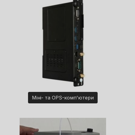
Міні- та OPS-комп'ютери