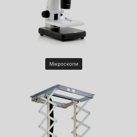
Мікроскопи