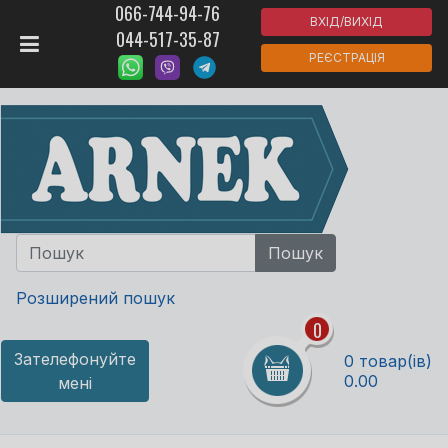
066-744-94-76
ВХІД/ВИХІД
044-517-35-87
РЕЄСТРАЦІЯ
Розширений пошук
0
Зателефонуйте
0 товар(ів)
0.00
мені