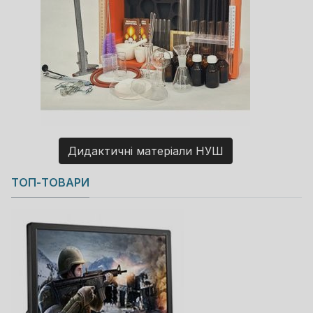
Дидактичні матеріали НУШ
Copyright MAXXmarketing GmbH
ТОП-ТОВАРИ
JoomShopping Download & Support