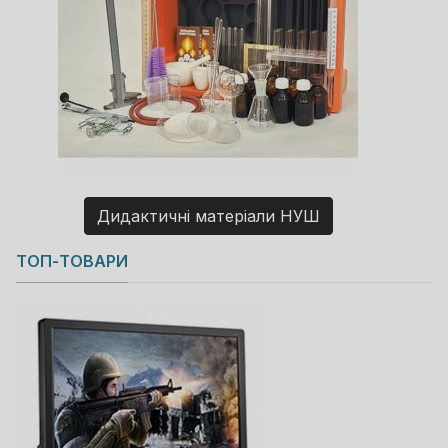
Дидактичні матеріали НУШ
Copyright MAXXmarketing GmbH
ТОП-ТОВАРИ
JoomShopping Download & Support