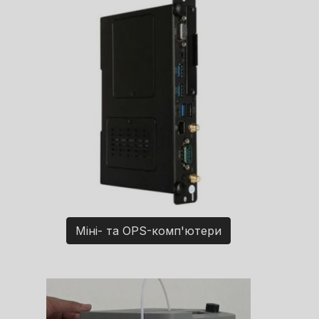
Міні- та OPS-комп'ютери