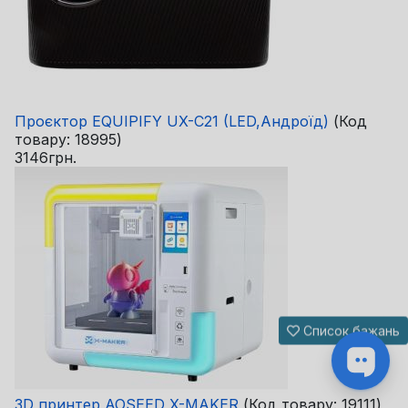
Проєктор EQUIPIFY UX-C21 (LED,Андроїд)
(Код
товару:
18995
)
3146грн.
Список бажань
3D принтер AOSEED X-MAKER
(Код товару:
19111
)