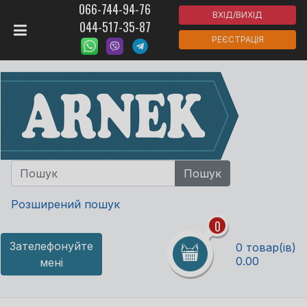
066-744-94-76
ВХІД/ВИХІД
044-517-35-87
РЕЄСТРАЦІЯ
Розширений пошук
0
Зателефонуйте
0 товар(ів)
0.00
мені