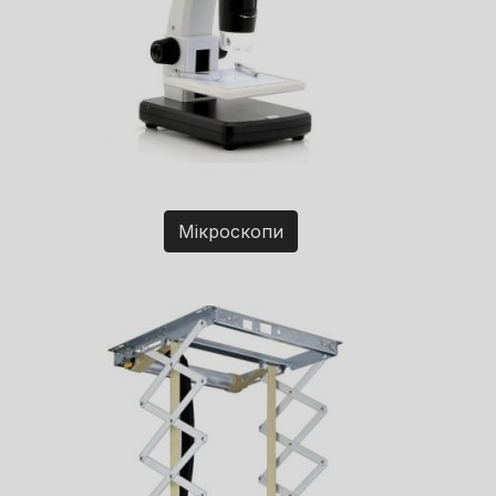
Мікроскопи