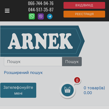
066-744-94-76
ВХІД/ВИХІД
044-517-35-87
РЕЄСТРАЦІЯ
Розширений пошук
0
Зателефонуйте
0 товар(ів)
0.00
мені