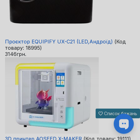
Проєктор EQUIPIFY UX-C21 (LED,Андроїд)
(Код
товару:
18995
)
3146грн.
Список бажань
3D принтер AOSEED X-MAKER
(Код товару:
19111
)