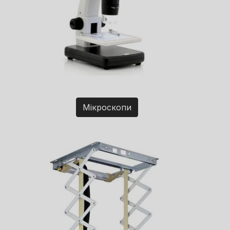
Мікроскопи