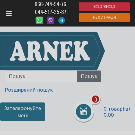
066-744-94-76
ВХІД/ВИХІД
044-517-35-87
РЕЄСТРАЦІЯ
Розширений пошук
0
Зателефонуйте
0 товар(ів)
0.00
мені