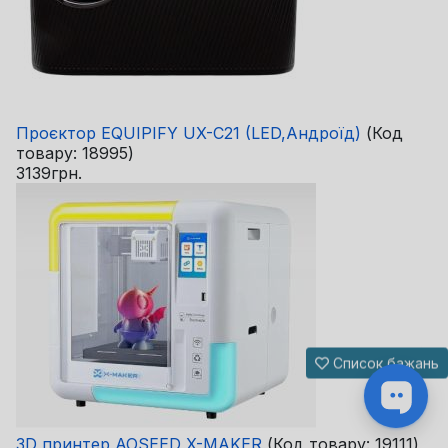
Проєктор EQUIPIFY UX-C21 (LED,Андроїд)
(Код
товару:
18995
)
3139грн.
Список бажань
3D принтер AOSEED X-MAKER
(Код товару:
19111
)