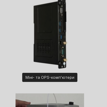
Міні- та OPS-комп'ютери