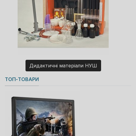
Дидактичні матеріали НУШ
Copyright MAXXmarketing GmbH
ТОП-ТОВАРИ
JoomShopping Download & Support